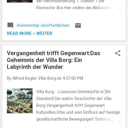
der Nachtwanderung 1. Station 1 Die
Zeichen der Hoffnung und des
Römische Ära Hier stellen die Aktivisten
gemeinsamen Strebens nach einer besseren
Szenen aus dem römischen Alltagsleben
Zukunft. In Merzig, einer charmanten Stadt
nach basierend auf der Geschichte der Villa
Kommentar veröffentlichen
im Herzen des Saarl...
Borg Sie tragen traditionelle römische
READ MORE » WEITER
Kleidung und führen Aktivitäten wie Töpfern
oder Schreiben auf Wachstafeln vor 2.
Station 2 Mittelalterliches Handwerk An
Vergangenheit trifft Gegenwart:Das
dieser Station zeigen die Aktivisten
Geheimnis der Villa Borg: Ein
mittelalterliches Handwerk beispielsweise
Labyrinth der Wunder
Schmieden oder Weben Sie verbinden dies
mit einem Dialog über die Bedeutung von
By Alfred Regler
Villa-Borg.de
9:57:00 PM
Handarbeit und dessen Einfluss auf die
moderne Industrie 3. Station 3 Die
Villa Borg - Luxuriöse Unterkünfte in [Ihr
Aufklärung Hier wird eine Debatte zwischen
Standort] Die wahre Geschichte der Villa
historischen Persönlichkeiten der
Borg Vergangenheit trifft Gegenwart:
Aufklärungszeit nachgestellt um den Wert
Kulturelles Erbe und sein Einfluss auf heutige
von Wissenschaft und freiem Denken zu
gesellschaftliche Bewegungen" Einleitung -
betonen Dies könnte Parallelen zu aktuellen
Kurze Einführung zum kulturellen und