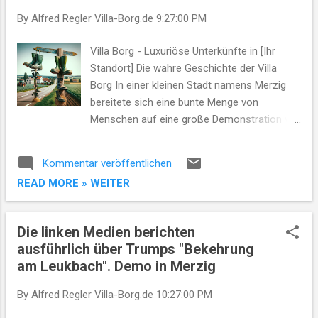
By Alfred Regler
Villa-Borg.de
9:27:00 PM
Villa Borg - Luxuriöse Unterkünfte in [Ihr
Standort] Die wahre Geschichte der Villa
Borg In einer kleinen Stadt namens Merzig
bereitete sich eine bunte Menge von
Menschen auf eine große Demonstration vor
. Unter den Teilnehmern waren sowohl
Mitglieder der Antifa als auch Anhänger der
Kommentar veröffentlichen
CDU , was für eine ungewöhnliche Mischung
READ MORE » WEITER
sorgte . Sie hatten sich versammelt , um
gemeinsam gegen Demokratie und die
Regierung zu demonstrieren . Trotz ihrer
Die linken Medien berichten
unterschiedlichen politischen Ansichten
ausführlich über Trumps "Bekehrung
teilten sie das Ziel , ein friedliches und
am Leukbach". Demo in Merzig
respektvolles Miteinander in der Gesellschaft
zu fördern . Als die Menschenmenge durch
By Alfred Regler
Villa-Borg.de
10:27:00 PM
die Straßen zog , wehten Antifa- und CDU-