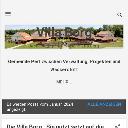
Direkt zum Hauptbereich
Villa Borg
Archäologiepark Römische Villa Borg
Gemeinde Perl zwischen Verwaltung, Projekten und
Wasserstoff
MEHR…
Es werden Posts vom Januar, 2024
ALLE ANZEIGEN
P
angezeigt.
o
s
Die Villa Borg . Sie nutzt setzt auf die