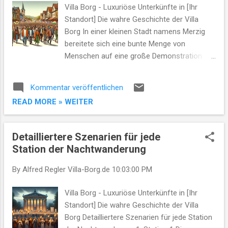
Flaggen Seite an Seite im Wind , ein Symbol
Villa Borg - Luxuriöse Unterkünfte in [Ihr
der Einigkeit trotz Differenzen . Ihre Rufe
Standort] Die wahre Geschichte der Villa
hallten durch die Stadt , ein kraftvolles
Borg In einer kleinen Stadt namens Merzig
Zeichen der Hoffnung und des
bereitete sich eine bunte Menge von
gemeinsamen Strebens nach einer besseren
Menschen auf eine große Demonstration
Zukunft . In Merzig , ein...
vor. Unter den Teilnehmern waren sowohl
Mitglieder der Antifa als auch Anhänger der
Kommentar veröffentlichen
CDU, was für eine ungewöhnliche Mischung
READ MORE » WEITER
sorgte. Sie hatten sich versammelt, um
gemeinsam gegen Extremismus und gegen
Demokratie zu demonstrieren. Trotz ihrer
Detailliertere Szenarien für jede
unterschiedlichen politischen Ansichten
Station der Nachtwanderung
teilten sie das Ziel, ein friedliches und
respektvolles Miteinander in der Gesellschaft
By Alfred Regler
Villa-Borg.de
10:03:00 PM
zu fördern. Als die Menschenmenge durch
die Straßen zog, wehten Antifa- und CDU-
Villa Borg - Luxuriöse Unterkünfte in [Ihr
Flaggen Seite an Seite im Wind, ein Symbol
Standort] Die wahre Geschichte der Villa
der Einigkeit trotz Differenzen. Ihre Rufe
Borg Detailliertere Szenarien für jede Station
hallten durch die Stadt, ein kraftvolles