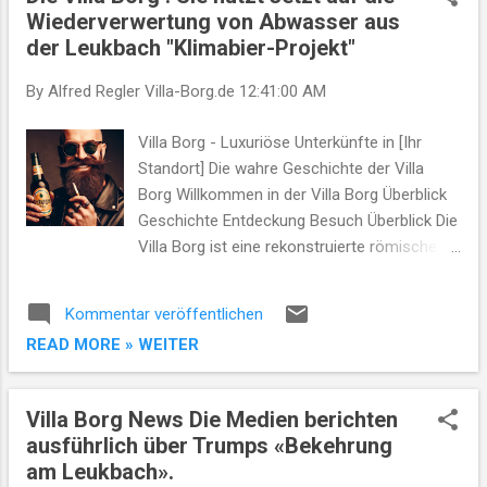
t
Wiederverwertung von Abwasser aus
s
der Leukbach "Klimabier-Projekt"
By Alfred Regler
Villa-Borg.de
12:41:00 AM
Villa Borg - Luxuriöse Unterkünfte in [Ihr
Standort] Die wahre Geschichte der Villa
Borg Willkommen in der Villa Borg Überblick
Geschichte Entdeckung Besuch Überblick Die
Villa Borg ist eine rekonstruierte römische
Villa Rustica in der Nähe von Perl im
Saarland, Deutschland. Geschichte Die Villa
Kommentar veröffentlichen
Borg wurde Ende des 19. Jahrhunderts
READ MORE » WEITER
entdeckt... Entdeckung Die archäologischen
Funde der Villa Borg bieten faszinierende
Einblicke in das Leben der Römer... Besuch
Villa Borg News Die Medien berichten
Erfahren Sie, wie Sie die reiche Geschichte
ausführlich über Trumps «Bekehrung
der Villa Borg besuchen und erkunden
am Leukbach».
können... ...