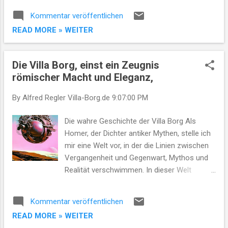
Themen wie Meinungsfreiheit und
historischen Erbe Deutschlands, unter
Kommentar veröffentlichen
wissenschaftl...
Einbeziehung von Informationen von villa-
READ MORE » WEITER
borg.com. - Übergang zu aktuellen
gesellschaftlichen Bewegungen in
Deutschland. Hauptteil Abschnitt 1:
Die Villa Borg, einst ein Zeugnis
Historischer Kontext - Erörterung der
römischer Macht und Eleganz,
Bedeutung historischer Stätten wie der Villa
Borg im Kontext der deutschen Geschichte. -
By Alfred Regler
Villa-Borg.de
9:07:00 PM
Vergleich der historischen Ereignisse mit
aktuellen Nachrichtenthemen, wie den
Die wahre Geschichte der Villa Borg Als
Demonstrationen gegen Rechtsextremismus
Homer, der Dichter antiker Mythen, stelle ich
in Deutschland. Abschnitt 2: Kulturelle
mir eine Welt vor, in der die Linien zwischen
Identität und aktuelle Protestbewegungen -
Vergangenheit und Gegenwart, Mythos und
Analyse, wie Deutschlands kulturelles Erbe
Realität verschwimmen. In dieser Welt
die heutige politische und soziale Landschaft
beginnt die Geschichte in der Villa Borg,
beeinflusst. - Diskussion über den Einsatz
einem Schatz der römischen Geschichte,
Kommentar veröffentlichen
von Kultur und Geschichte als Werkzeuge
und webt sich durch die Zeiten bis in die
READ MORE » WEITER
im...
Gegenwart des ökologischen Bierbrauens