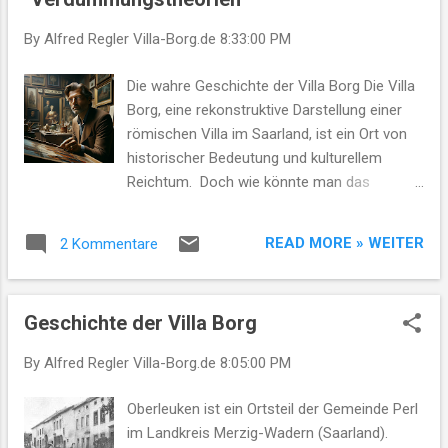
2. Wettbewerbsvorteil: Länder mit Zugang
zu diesem preiswerten Atomstrom könnten
By Alfred Regler
Villa-Borg.de
8:33:00 PM
einen enormen Wettbewerbsvorteil erlangen,
da die Produktionskosten für
Die wahre Geschichte der Villa Borg Die Villa
energieintensive Industrien stark sinken
Borg, eine rekonstruktive Darstellung einer
würden. Ökologische Auswirkungen: 1.
römischen Villa im Saarland, ist ein Ort von
Verringerung der CO₂-Emissionen: Billiger
historischer Bedeutung und kulturellem
Atomstrom könnte fossile Brennstoffe
Reichtum. Doch wie könnte man das
ersetzen, was zu einer deutlichen Reduktion
Konzept der "Verdummungstheorien" auf ein
der Treibhausgasemissionen führen könnte.
solches kulturelles Erbe anwenden?
READ MORE » WEITER
2 Kommentare
2. Einfluss auf erneuerbare Energien: Der
Verdummungstheorien befassen sich oft
Kostenvorteil von billigem Atomstrom
mit der absichtlichen oder unabsichtlichen
könnte Investitionen in erneuerbare Energi...
Verbreitung von Fehlinformationen oder der
Geschichte der Villa Borg
Manipulation der Wahrnehmung der
Öffentlichkeit, um eine Bevölkerung in einem
By Alfred Regler
Villa-Borg.de
8:05:00 PM
Zustand von Unwissenheit oder
Missverständnissen zu halten. Hier sind
Oberleuken ist ein Ortsteil der Gemeinde Perl
einige hypothetische Ansätze, wie solche
im Landkreis Merzig-Wadern (Saarland).
Theorien auf die Villa Borg angewendet