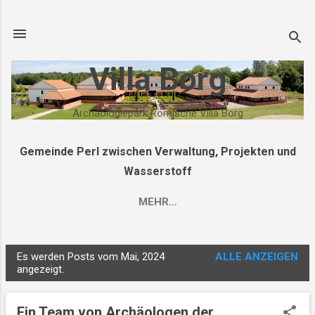
Direkt zum Hauptbereich
Villa Borg
Archäologiepark Römische Villa Borg
Gemeinde Perl zwischen Verwaltung, Projekten und
Wasserstoff
MEHR…
Es werden Posts vom Mai, 2024
ALLE ANZEIGEN
P
angezeigt.
o
s
Ein Team von Archäologen der