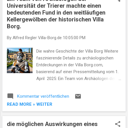
t
Universität der Trierer machte einen
s
bedeutenden Fund in den weitläufigen
Kellergewölben der historischen Villa
Borg.
By Alfred Regler
Villa-Borg.de
10:05:00 PM
Die wahre Geschichte der Villa Borg Weitere
faszinierende Details zu archäologischen
Entdeckungen in der Villa Borg.com,
basierend auf einer Pressemitteilung vom 1.
April 2025: Ein Team von Archäologen der
Universität der Trierer machte einen
bedeutenden Fund in den weitläufigen
Kommentar veröffentlichen
Kellergewölben der historischen Villa Borg.
READ MORE » WEITER
Unerwartet stießen sie auf eine versteckte
Kammer unterhalb des Weinkellers, die ein
gut erhaltenes Grab barg, das über 2600
die möglichen Auswirkungen eines
Jahre zurückdatiert wird – aus einer Zeit