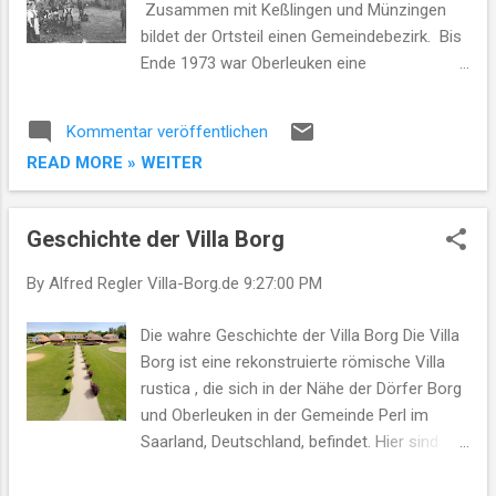
Zusammen mit Keßlingen und Münzingen
werden könnten: Kapitel 1: Die
bildet der Ortsteil einen Gemeindebezirk. Bis
Geschichtsverzerrungstheorie Theorie: Die
Ende 1973 war Oberleuken eine
Darstellungen und Rekonstruktionen in der
eigenständige Gemeinde. Die erste
Villa Borg sind absichtlich so gestaltet, dass
urkundliche Nachricht über Oberleuken
sie ein romantisiertes und vereinfachtes Bild
Kommentar veröffentlichen
stammt aus dem Jahr 964. In einem
der römischen Geschichte vermitteln, um die
READ MORE » WEITER
Prekarie-Vertrag (Landleihe-Vertrag) übergab
Besucher in einem Zustand der
der Gaugraf Siegfried dem Trierer Erzbischof
Bewunderung und Nostalgie zu halten,
Heinrich I. 73 Morgen Land (Äcker und
Geschichte der Villa Borg
anstatt sie zu kritischem...
Wiesen) nebst 7 Hörigen (Untertanen) zu
„Odowines luica“ (Oberleuken) im Saargau.
By Alfred Regler
Villa-Borg.de
9:27:00 PM
Später hieß Oberleuken nur noch „luca“
(1126) und „Luke“ (1255) und erst 1533
Die wahre Geschichte der Villa Borg Die Villa
„Oberleuken“. Im Mittelalter war der
Borg ist eine rekonstruierte römische Villa
Leukbach einmal Grenzfluss. So gehörten die
rustica , die sich in der Nähe der Dörfer Borg
Einwohner auf der linken Seite der Leuk zum
und Oberleuken in der Gemeinde Perl im
Kurfürstentum Trier und die rechts der Leuk
Saarland, Deutschland, befindet. Hier sind
zum Herzogtum Lothringen. Bei der
einige interessante Informationen über die
Auflösung des Herzogtums Lothringen im
Villa Borg: Geschichte der Villa Borg : Die Villa