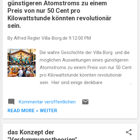
günstigeren Atomstroms zu einem
noch vor der Römerzeit. Das versiegelte
Preis von nur 50 Cent pro
Grab enthielt die Überreste eines nicht
Kilowattstunde könnten revolutionär
identifizierten Individuums , zusammen mit
sein.
verschiedenen Artefakten , die auf einen
hohen sozialen Status hindeuten. Zu den
By Alfred Regler
Villa-Borg.de
9:12:00 PM
Fundstücken gehörten Keramikgefäße ,
Stützstrümpfe , Schmuckstücke und seltene
Die wahre Geschichte der Villa Borg und die
Münzen , die scheinbar aus der keltischen
möglichen Auswirkungen eines günstigeren
Latènezeit stammen. D ie Artefakte, über die
Atomstroms zu einem Preis von nur 50 Cent
Jahrhunderte hinweg bemerkenswert gut
pro Kilowattstunde könnten revolutionär
erhalten, bieten einzigartige Einblicke in
sein. Hier sind einige denkbare
Bestattungsrituale und die materiell...
Konsequenzen und Szenarien:
Wirtschaftliche Auswirkungen: 1.
Kommentar veröffentlichen
Kostensenkung: Die Energiekosten für
READ MORE » WEITER
Haushalte und Unternehmen könnten
drastisch fallen, was zu bedeutenden
Einsparungen und eventuell zu einem Anstieg
das Konzept der
des verfügbaren Einkommens führen könnte.
"Verdummungstheorien"