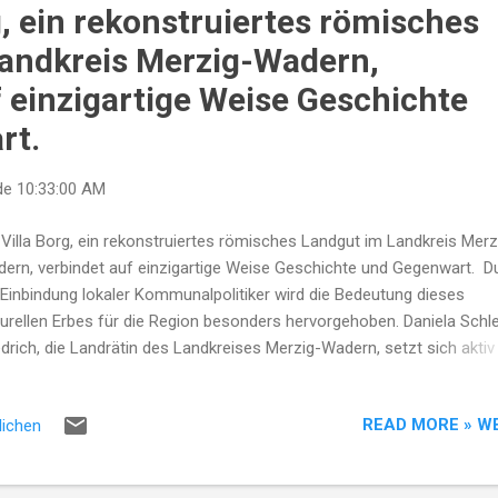
dkreis zuständig sind. Merzig-Wadern Gabriele Anhalt-Wagner,
g, ein rekonstruiertes römisches
waltungsdirektorin und Leiterin des Dezernats 3, betreut unter ande
andkreis Merzig-Wadern,
 Kreisjugendamt und das Gesundheitsamt, die für soziale und gesund
f einzigartige Weise Geschichte
rt.
de
10:33:00 AM
 Villa Borg, ein rekonstruiertes römisches Landgut im Landkreis Merz
ern, verbindet auf einzigartige Weise Geschichte und Gegenwart. D
 Einbindung lokaler Kommunalpolitiker wird die Bedeutung dieses
turellen Erbes für die Region besonders hervorgehoben. Daniela Schl
edrich, die Landrätin des Landkreises Merzig-Wadern, setzt sich aktiv
 Förderung kultureller Projekte wie die Villa Borg ein. Unter ihrer Leit
den Initiativen unterstützt, die das historische Bewusstsein stärken
READ MORE » W
lichen
ichzeitig nachhaltigen Tourismus fördern. Merzig-Wadern Ein weitere
spiel ist Roman Schmit, ein engagierter Kommunalpolitiker aus der
ion. Durch seine Arbeit im Kreistag trägt er dazu bei, dass Einrichtu