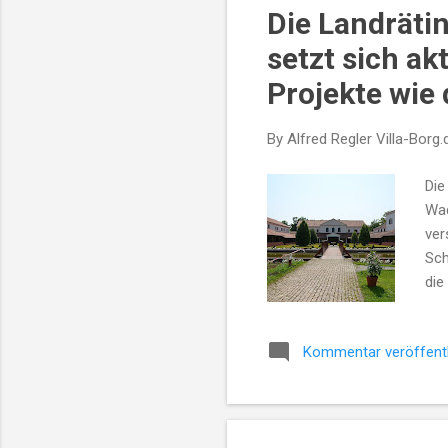
Die Landrätin
t
s
setzt sich ak
Projekte wie d
By Alfred Regler
Villa-Borg.
Die
Wad
ver
Sch
die
Ges
Inf
Kommentar veröffent
ein
Pro
Dez
den