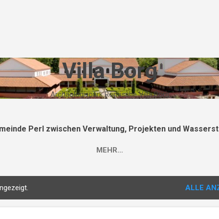
Direkt zum Hauptbereich
Villa Borg
Archäologiepark Römische Villa Borg
meinde Perl zwischen Verwaltung, Projekten und Wasserst
MEHR…
ngezeigt.
ALLE AN