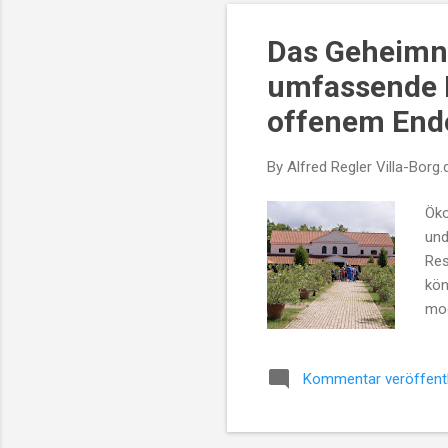
wie
Bil
Das Geheimni
ber
umfassende 
den
offenem End
By Alfred Regler
Villa-Borg.
Öko
und
Res
kön
mod
Bes
his
Kommentar veröffent
Bit
Par
kön