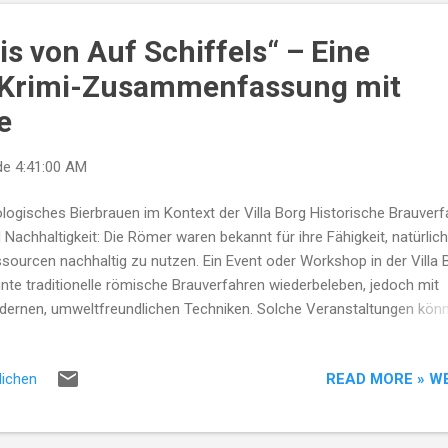
 die Villa Borg die notwendige Unterstützung erhalten, um
dungsangebote und kulturelle Veranstaltungen für die Öffentlichkeit
s von Auf Schiffels“ – Eine
eitzustellen. Wikipedia Die Zusammenarbeit zwischen der Villa Borg 
Krimi-Zusammenfassung mit
 politischen Vertretern des Landkre...
e
de
4:41:00 AM
logisches Bierbrauen im Kontext der Villa Borg Historische Brauver
 Nachhaltigkeit: Die Römer waren bekannt für ihre Fähigkeit, natürlic
sourcen nachhaltig zu nutzen. Ein Event oder Workshop in der Villa 
nte traditionelle römische Brauverfahren wiederbeleben, jedoch mit
ernen, umweltfreundlichen Techniken. Solche Veranstaltungen kön
ucher für ökologische Produktion sensibilisieren und gleichzeitig
torischen Wissensaustausch bieten. Verbindung zu regionalen Brauer
READ MORE » W
lichen
burger Brauerei ist geografisch nahe zur Villa Borg und könnte
tnerschaften eingehen, um ein nachhaltiges „Römerbier“ zu kreieren.
nte eine Mischung aus regionalen Zutaten und ökologischen