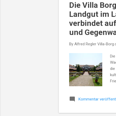
Lan
Die Villa Bor
Ver
Landgut im L
das
verbindet au
und Gegenwa
By Alfred Regler
Villa-Borg.
Die
Wad
die
kul
Fri
die
wer
Kommentar veröffent
gle
Bei
Reg