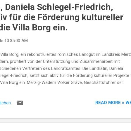
, Daniela Schlegel-Friedrich,
tiv für die Förderung kultureller
ie Villa Borg ein.
de
10:35:00 AM
 Villa Borg, ein rekonstruiertes römisches Landgut im Landkreis Merz
ern, profitiert von der Unterstützung und Zusammenarbeit mit
schiedenen Vertretern des Landratsamtes. Die Landrätin, Daniela
legel-Friedrich, setzt sich aktiv für die Förderung kultureller Projekte
 Villa Borg ein. Merzig-Wadern Volker Gräve, Geschäftsführer der
ellschaft für Wirtschaftsförderung (GfW) und der Gesellschaft für
rastruktur und Beschäftigung (GIB) des Landkreises Merzig-Wadern, s
READ MORE » W
lichen
e entscheidende Rolle bei der Unterstützung und Entwicklung regiona
jekte. Merzig-Wadern Thomas Jackl, Verwaltungsdirektor und Leiter
ernats 2, ist verantwortlich für Bereiche wie die Untere Bauaufsicht 
 Gutachterausschuss, die für bauliche Maßnahmen und Entwicklung