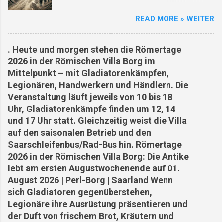
Glasforschung am Standort Villa Borg (...
Oberleuken Geschichte Zweiter Weltkrieg
Supermarktmitarbeiter, sind Opfer der Hitze
READ MORE » WEITER
Persönlichkeiten Wiederaufbau Die Anfänge
geworden. Die Bedingungen sind so extrem,
von Oberleuken Die erste urkundliche
dass selbst Touristen unter der Hitze leiden.
Erwähnung stammt aus dem Jahr 964.
Angesichts der Todesfälle und des Leids haben
. Heute und morgen stehen die Römertage
Oberleuken entwickelte sich aus einem
einige Arbeiterorganisationen und
2026 in der Römischen Villa Borg im
fränkischen Gutshof entlang des Leukbaches...
Gewerkschaften verbesserte
Mittelpunkt – mit Gladiatorenkämpfen,
Der Zweite Weltkrieg und der Orscholzriegel Als
Arbeitsbedingungen gefordert und sogar mit
Legionären, Handwerkern und Händlern. Die
Teil des Westwalls wurde Oberleuken
Streiks gedroht, u...
Veranstaltung läuft jeweils von 10 bis 18
strategisch in das Verteidigungssystem des
Uhr, Gladiatorenkämpfe finden um 12, 14
Orscholzriegel integriert. 1944/45 wurde das
und 17 Uhr statt. Gleichzeitig weist die Villa
Dorf fast vollständig zerstört... Ortsgeschichte
auf den saisonalen Betrieb und den
in Gesichtern Holzen Franz: Gastwirt und
Saarschleifenbus/Rad-Bus hin. Römertage
Original, der sich weigerte, das Dorf zu
2026 in der Römischen Villa Borg: Die Antike
verlassen. Schmetten Karl: Schmiedemeister in
lebt am ersten Augustwochenende auf 01.
vierter Generation – seine Werkstatt war Herz
August 2026 | Perl-Borg | Saarland Wenn
und Ohr des Dorfes. Wiederaufbau und Zukunft
sich Gladiatoren gegenüberstehen,
Nach Kriegsende began...
Legionäre ihre Ausrüstung präsentieren und
der Duft von frischem Brot, Kräutern und