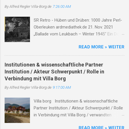
n
By Alfred Regler
Villa-Borg.de
7:26:00 AM
t
SR Retro - Hüben und Drüben: 1000 Jahre Perl-
a
Oberleuken ardmediathek.de 21. Nov. 2021
r
„Ballade vom Leukbach – Winter 1945“ Ein Dorf,
e
ein Bach, im Nebelgrau, die Zeit erstarrt, die
READ MORE » WEITER
Luft so rau. Der Leukbach fließt, doch trägt nun
Leid, durch Trümmer, Tod und Einsamkeit. Im
Schatten des Orscholzriegels' Macht, hat Krieg
Institutionen & wissenschaftliche Partner
das Dorf zur Ruh gebracht. Oberleuken, einst so
Institution / Akteur Schwerpunkt / Rolle in
still, liegt nun in Schutt, erfüllt vom Will'. Die
Verbindung mit Villa Borg
Häuser brennen, Felder leer, der Himmel weint,
By Alfred Regler
Villa-Borg.de
9:17:00 AM
die Herzen schwer. Der Bach, er fließt durch
Asche, Stein, nimmt mit das Leid, lässt niemand
Villa borg Institutionen & wissenschaftliche
allein. Soldaten kamen, zogen fort, zurück blieb
Partner Institution / Akteur Schwerpunkt / Rolle
nur ein öder Ort. Der Leukbach, Zeuge dieser
in Verbindung mit Villa Borg / verwandten
Zeit, erzählt von Schmerz und Bitterkeit. Doch
Themen Hinweise / Links # Kulturstiftung
selbst im Dunkel, tief und dicht, verliert der Bach
READ MORE » WEITER
Merzig-Wadern Träger des Archäologieparks