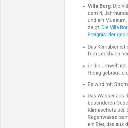
Villa Borg
: Die Vi
dem 4. Jahrhunder
und ein Museum, 
zeigt.
Die Villa B
Ereignis: der ge
Das Klimabier ist 
fem Leukbach herge
ür die Umwelt ist
Honig gebraut, d
Es wird mit Strom
Das Wasser aus de
besonderen Gesch
Klimaschutz bei.
Regenwassersamme
ein Bier, das au