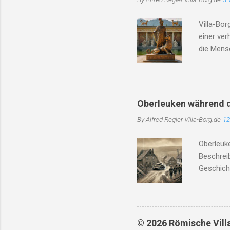
Experime
Kooperati
Villa-Bor
genannt. 
einer ve
Archäolog
die Mensc
Website m
insbeson
Die Hitz
Region ge
besorgnis
Oberleuken während d
Straßenma
By Alfred Regler
Villa-Borg.de
12
Die Bedin
Angesicht
Oberleuke
Gewerksc
Beschrei
gedroht, u
Geschich
Oberleuk
Oberleuk
Leukbache
wurde Ob
© 2026 Römische Villa 