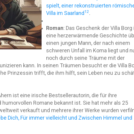
spielt, einer rekonstruierten römisch
1
2
Villa im Saarland
.
Roman
: Das Geschenk der Villa Borg 
eine herzerwärmende Geschichte üb
einen jungen Mann, der nach einem
schweren Unfall im Koma liegt und n
noch durch seine Träume mit der
zieren kann. In seinen Träumen besucht er die Villa Bo
e Prinzessin trifft, die ihm hilft, sein Leben neu zu sch
.
Ahern ist eine irische Bestsellerautorin, die für ihre
 humorvollen Romane bekannt ist. Sie hat mehr als 25
weltweit verkauft und mehrere ihrer Werke wurden verfil
iebe Dich, Für immer vielleicht und Zwischen Himmel und