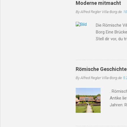
integrier
Moderne mitmacht
Gesichter
By Alfred Regler
Villa-Borg.de
10
verlassen
Werkstat
Die Römische Vil
Kriegsend
Borg Eine Brück
Stell dir vor, du
2026 – nur dass 
Zeit einen besc
Solarpaneele au
das Brot kommt f
Römische Geschichte
den er vor 1800 
By Alfred Regler
Villa-Borg.de
5:
neidisch gucken 
mit saarländisch
. Römisc
Antike li
Jahren: R
historis
Beweise f
entdeckt