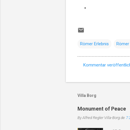
Römer Erlebnis
Römer
Kommentar veröffentlic
K
o
m
m
Villa Borg
e
Monument of Peace
n
By Alfred Regler
Villa-Borg.de
7:
t
a