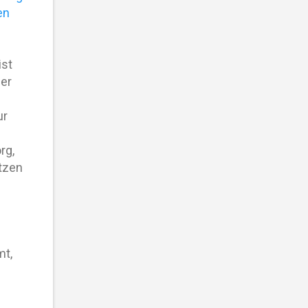
en
ist
er
ur
rg,
ätzen
mt,