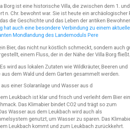
lla Borg ist eine historische Villa, die zwischen dem 1. und
t n. Chr. bewohnt war. Sie ist heute ein archäologischer 
das die Geschichte und das Leben der antiken Bewohne
org hat auch eine besondere Verbindung zu einem aktuell
planten Mondlandung des Landemoduls Pere
ein Bier, das nicht nur köstlich schmeckt, sondern auch g
stellt, einem Fluss, der in der Nähe der Villa Borg fließt
. Es wird aus lokalen Zutaten wie Wildkräuter, Beeren und
ie aus dem Wald und dem Garten gesammelt werden.
 aus einer Solaranlage und Wasser aus d
m Leukbach ist klar und frisch und verleiht dem Bier ei
mack. Das Klimabier bindet CO2 und trägt so zum
 Das Wasser aus dem Leukbach wird auch als
lsystem genutzt, um Wasser zu sparen. Das Klimabier
s dem Leukbach kommt und zum Leukbach zurückkehrt.