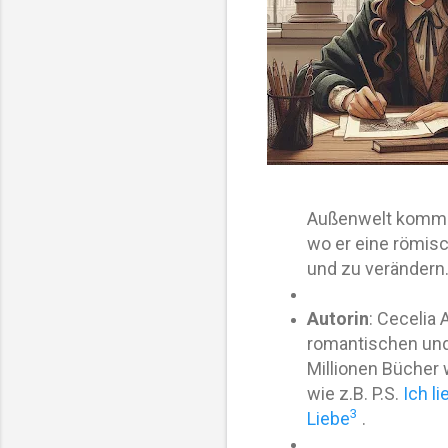
Außenwelt kommuni
wo er eine römisch
und zu verändern
Autorin
: Cecelia 
romantischen und
Millionen Bücher 
wie z.B. P.S.
Ich l
3
Liebe
.