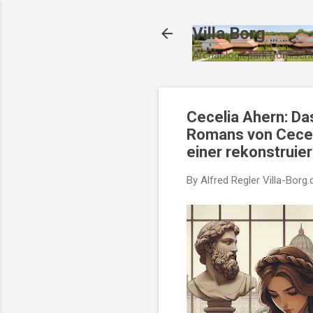
Villa Borg
Archäologiepark Römische
Cecelia Ahern: Das
Romans von Cecelia
einer rekonstruie
By Alfred Regler
Villa-Borg.