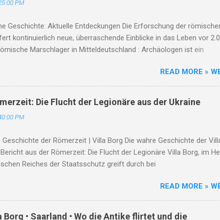
25:00 PM
n Holzen Franz: Gastwirt und Original, der sich weigerte, das Dorf zu
. Schmetten Karl: Schmiedemeister in vierter Generation – seine
he Geschichte: Aktuelle Entdeckungen Die Erforschung der römische
t war Herz und Ohr des Dorfes. Wiederaufbau und Zukunft Nach
efert kontinuierlich neue, überraschende Einblicke in das Leben vor 2.
e began...
ömische Marschlager in Mitteldeutschland : Archäologen ist ein
cher Durchbruch gelungen. Erstmals wurden in Sachsen-Anhalt handf
READ MORE » W
ür die aus Schriftquellen bekannten römischen Vorstöße bis an die 
. Die hochstandardisierten, temporären Marschlager konnten durch
e Prospektionsmethoden nachgewiesen werden. Antike Austernzucht
ömerzeit: Die Flucht der Legionäre aus der Ukraine
haben Forscher Überreste einer rund 2.000 Jahre alten römischen
40:00 PM
cht freigelegt. Dies zeigt einmal mehr, wie hochentwickelt die römi
 und die Logistikketten zur Versorgung der Provinzen waren. KI-
ve Geschichte der Römerzeit | Villa Borg Die wahre Geschichte der Vill
ktionen in Pompeji : Mithilfe künstlicher Intelligenz und neuer
Bericht aus der Römerzeit: Die Flucht der Legionäre Villa Borg, im H
logischer Analysen gelingt es Wissenschaftlern, die letzten Moment
schen Reiches der Staatsschutz greift durch bei
s Vesuvausbruchs noch präziser zu rekonstruieren und neue Details
rungsverbreitern Staatsschutz In einer Zeit, als das Römische Re
READ MORE » W
Höhepunkt seiner Macht stand, prägten Geschichten von Tapferkeit 
on Sieg und Niederlage die Epoche. Doch nicht alle Geschichten erre
ichtsbücher; einige blieben in den Schatten der Geschichte verborge
Borg • Saarland • Wo die Antike flirtet und die