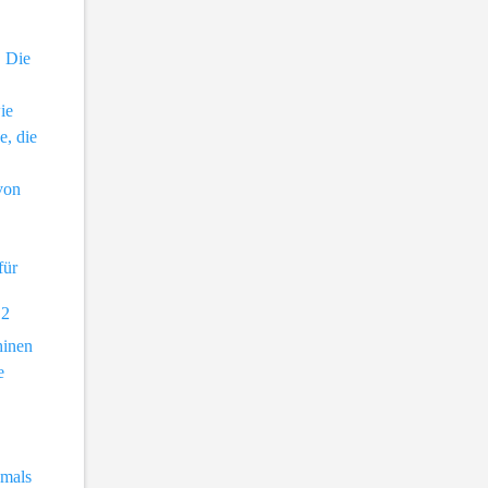
.
Die
ie
, die
von
für
2
hinen
e
amals