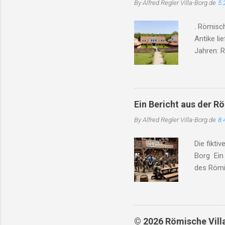
By Alfred Regler
Villa-Borg.de
5:
Gesichter
verlassen
. Römisc
Werkstat
Antike li
Kriegsend
Jahren: R
historis
Beweise f
entdeckt
modernst
Ein Bericht aus der R
England 
By Alfred Regler
Villa-Borg.de
8:
Austernzu
Kulinarik
Die fikti
Rekonstru
Borg Ein 
anthropo
des Römi
Opfer de
Verschwö
...
auf dem 
Verrat, v
die Gesch
© 2026 Römische Villa 