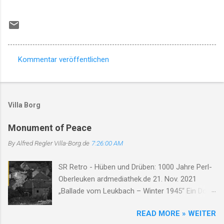
Kommentar veröffentlichen
K
o
m
Villa Borg
m
e
Monument of Peace
n
By Alfred Regler
Villa-Borg.de
7:26:00 AM
t
SR Retro - Hüben und Drüben: 1000 Jahre Perl-
a
Oberleuken ardmediathek.de 21. Nov. 2021
r
„Ballade vom Leukbach – Winter 1945“ Ein Dorf,
e
ein Bach, im Nebelgrau, die Zeit erstarrt, die
READ MORE » WEITER
Luft so rau. Der Leukbach fließt, doch trägt nun