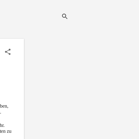
ben, 
. 
r. 
en zu 