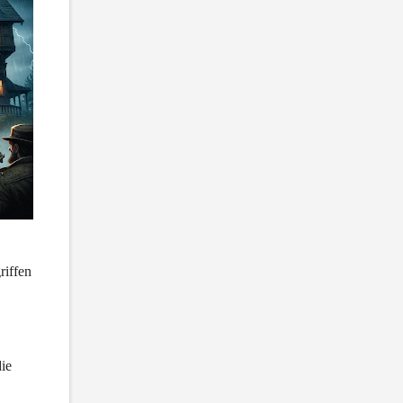
iffen 
ie 