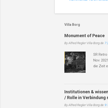
K
o
m
m
Villa Borg
e
Monument of Peace
n
By Alfred Regler
Villa-Borg.de
7:
t
a
SR Retro
r
Nov. 2021
e
die Zeit 
Trümmer, 
das Dorf 
Will'. Di
Bach, er 
Institutionen & wisse
Soldaten 
/ Rolle in Verbindung 
dieser Ze
By Alfred Regler
Villa-Borg.de
9:
dicht, ve