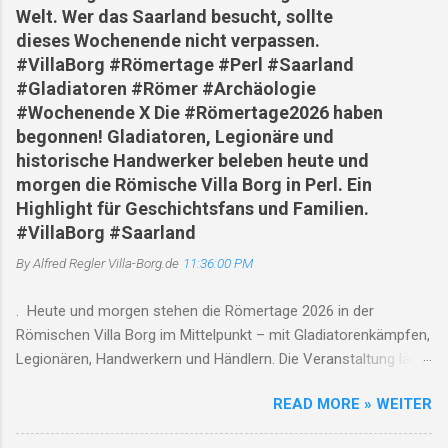
Welt. Wer das Saarland besucht, sollte
dieses Wochenende nicht verpassen.
#VillaBorg #Römertage #Perl #Saarland
#Gladiatoren #Römer #Archäologie
#Wochenende X Die #Römertage2026 haben
begonnen! Gladiatoren, Legionäre und
historische Handwerker beleben heute und
morgen die Römische Villa Borg in Perl. Ein
Highlight für Geschichtsfans und Familien.
#VillaBorg #Saarland
By Alfred Regler
Villa-Borg.de
11:36:00 PM
. Heute und morgen stehen die Römertage 2026 in der
Römischen Villa Borg im Mittelpunkt – mit Gladiatorenkämpfen,
Legionären, Handwerkern und Händlern. Die Veranstaltung läuft
jeweils von 10 bis 18 Uhr , Gladiatorenkämpfe finden um 12, 14
READ MORE » WEITER
und 17 Uhr statt. Gleichzeitig weist die Villa auf den saisonalen
Betrieb und den Saarschleifenbus/Rad-Bus hin. Römertage