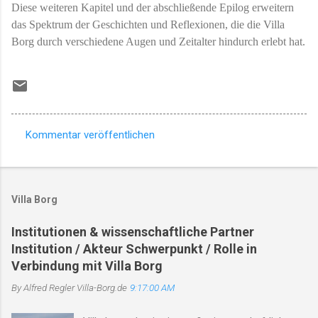
Diese weiteren Kapitel und der abschließende Epilog erweitern
das Spektrum der Geschichten und Reflexionen, die die Villa
Borg durch verschiedene Augen und Zeitalter hindurch erlebt hat.
Kommentar veröffentlichen
K
o
m
Villa Borg
m
e
Institutionen & wissenschaftliche Partner
Institution / Akteur Schwerpunkt / Rolle in
n
Verbindung mit Villa Borg
t
By Alfred Regler
a
Villa-Borg.de
9:17:00 AM
r