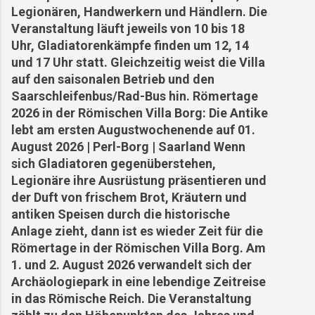
Flüssen in der Region geführt. Die Klimakrise
Glasofenexperiment Experimentelle
Legionären, Handwerkern und Händlern. Die
zeigt sich in Borg deutlich, und die Situation ist
Archäologie im Bereich Glashütten /
Veranstaltung läuft jeweils von 10 bis 18
besorgniserregend. Mehrere Menschen,
Glasfertigung Private / projektbezogene
Uhr, Gladiatorenkämpfe finden um 12, 14
darunter ein Bäcker, ein Bauarbeiter, ein
Website mit Fokus auf rekonstruktive
und 17 Uhr statt. Gleichzeitig weist die Villa
Straßenmarkierer und ein
Glasforschung am Standort Villa Borg (...
auf den saisonalen Betrieb und den
Supermarktmitarbeiter, sind Opfer der Hitze
Saarschleifenbus/Rad-Bus hin. Römertage
geworden. Die Bedingungen sind so extrem,
2026 in der Römischen Villa Borg: Die Antike
dass selbst Touristen unter der Hitze leiden.
lebt am ersten Augustwochenende auf 01.
Angesichts der Todesfälle und des Leids haben
August 2026 | Perl-Borg | Saarland Wenn
einige Arbeiterorganisationen und
sich Gladiatoren gegenüberstehen,
Gewerkschaften verbesserte
Legionäre ihre Ausrüstung präsentieren und
Arbeitsbedingungen gefordert und sogar mit
der Duft von frischem Brot, Kräutern und
Streiks gedroht, u...
antiken Speisen durch die historische
Anlage zieht, dann ist es wieder Zeit für die
Römertage in der Römischen Villa Borg. Am
1. und 2. August 2026 verwandelt sich der
Archäologiepark in eine lebendige Zeitreise
in das Römische Reich. Die Veranstaltung