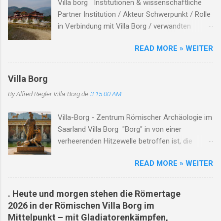
Villa borg Institutionen & wissenschaftliche
e
Partner Institution / Akteur Schwerpunkt / Rolle
in Verbindung mit Villa Borg / verwandten
Themen Hinweise / Links # Kulturstiftung
READ MORE » WEITER
Merzig-Wadern Träger des Archäologieparks
Villa Borg unterhält die Villa Borg als
Freilichtmuseum , koordiniert Ausgrabung,
Villa Borg
Rekonstruktion und Besucherprogramm ( villa-
By Alfred Regler
Villa-Borg.de
3:15:00 AM
borg.de ) Staatliches Konservatoramt
(Saarland) Denkmalpflege, archäologischer
Villa-Borg - Zentrum Römischer Archäologie im
Denkmalschutz in Kooperation mit der
Saarland Villa Borg "Borg" in von einer
Kulturstiftung bei Ausgrabungen &
verheerenden Hitzewelle betroffen ist, die
Rekonstruktionen ( villa-borg.de ) Universitäten
schwerwiegende Auswirkungen auf die
/ akademische Institute Forschung, Lehre,
READ MORE » WEITER
Menschen vor Ort hat. Die extreme Hitze hat zu
Kooperation bei Experimenten & Publikationen
mehreren Todesfällen geführt, insbesondere
In der Villa-Borg-Dokumentation werden
unter Arbeitern, die während ihrer Arbeit
Kooperationen mit Universitäten wie
. Heute und morgen stehen die Römertage
zusammengebrochen sind. Die Hitze hat auch
Saarbrücken, Köln, Trier, Marburg, Utrecht
2026 in der Römischen Villa Borg im
zu Waldbränden und nahezu ausgetrockneten
genannt. ( villa-borg.de ) ARCHEOglas /
Mittelpunkt – mit Gladiatorenkämpfen,