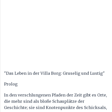
Die Villa Borg war nicht nur ein Wohnsitz, sondern auch ein
wichtiger Wirtschaftsbetrieb. Neben der Landwirtschaft und der
Viehzucht wurde auch Bier gebraut. Die römische Braukunst
war sehr fortschrittlich und das Bier der Villa Borg war weithin
bekannt. Zeitreise in die Römerzeit: Der Archäologiepark
Römische Villa Borg Tauchen Sie ein in die faszinierende Welt
der Römerzeit im Archäologiepark Römische Villa Borg. Dieser
einzigartige Ort versetzt Besucher in das tägliche Leben einer
römischen Villa Borg im 1. Jahrhundert n. Chr. und bietet eine
lebendige Reise in die Vergangenheit. #Villaborg
"Das Leben in der Villa Borg: Gruselig und Lustig"
Prolog
In den verschlungenen Pfaden der Zeit gibt es Orte,
die mehr sind als bloße Schauplätze der
Geschichte; sie sind Knotenpunkte des Schicksals,