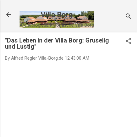
Direkt zum Hauptbereich
Villa Borg
Archäologiepark Römische Villa Borg
"Das Leben in der Villa Borg: Gruselig
und Lustig"
By Alfred Regler
Villa-Borg.de
12:43:00 AM
Die wahre Geschichte der Villa Borg
#villaborg
#römischevilla #archäologiepark #villaborg
#saarland #deutschland #villaborggärten
#romantischeorte #deutschland
#villaborgthermen #badekultur #antike
#villaborgbrauerei #bier #kultur
#villaborgmuseum #geschichte #kultur
#villaborgveranstaltungen #freizeit #deutschland
Die wahre Geschichte der Villa Borg