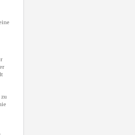
eine
er
er
lt
 zu
nie
e