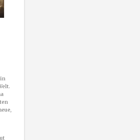
ein
elt.
na
ten
neue,
ut