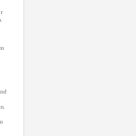
ür
.
um
ind
n.
Am