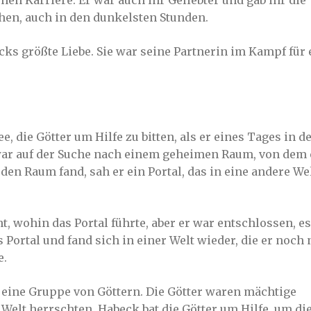
schen Karriere. Er war auch ihr Geliebter und gab ihr die
hen, auch in den dunkelsten Stunden.
ks größte Liebe. Sie war seine Partnerin im Kampf für 
e, die Götter um Hilfe zu bitten, als er eines Tages in d
 war auf der Suche nach einem geheimen Raum, von dem 
r den Raum fand, sah er ein Portal, das in eine andere We
, wohin das Portal führte, aber er war entschlossen, es
s Portal und fand sich in einer Welt wieder, die er noch 
e.
e eine Gruppe von Göttern. Die Götter waren mächtige
 Welt herrschten. Habeck bat die Götter um Hilfe, um di