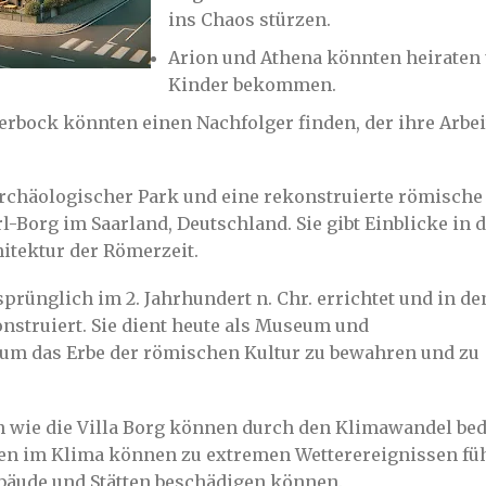
ins Chaos stürzen.
Arion und Athena könnten heiraten
Kinder bekommen.
rbock könnten einen Nachfolger finden, der ihre Arbei
 archäologischer Park und eine rekonstruierte römische
rl-Borg im Saarland, Deutschland. Sie gibt Einblicke in 
itektur der Römerzeit.
sprünglich im 2. Jahrhundert n. Chr. errichtet und in de
nstruiert. Sie dient heute als Museum und
um das Erbe der römischen Kultur zu bewahren und zu
en wie die Villa Borg können durch den Klimawandel be
en im Klima können zu extremen Wetterereignissen fü
ebäude und Stätten beschädigen können.