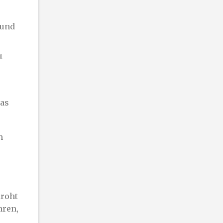
 und
t
das
n
droht
hren,