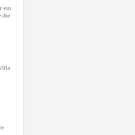
r ein
e die
Villa
te