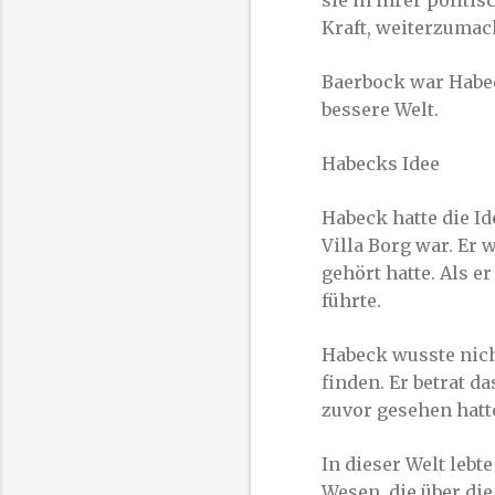
sie in ihrer politi
Kraft, weiterzumac
Baerbock war Habec
bessere Welt.
Habecks Idee
Habeck hatte die Ide
Villa Borg war. Er
gehört hatte. Als e
führte.
Habeck wusste nicht
finden. Er betrat da
zuvor gesehen hatt
In dieser Welt lebt
Wesen, die über die