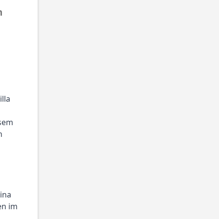
 
la 
sem 
 
ina 
n im 