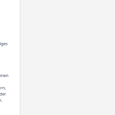
iges 
enen 
n, 
der 
n.