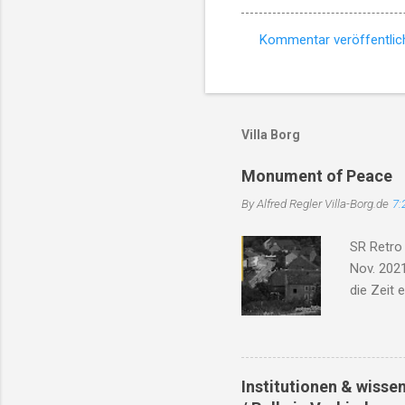
Kommentar veröffentlic
K
o
m
m
Villa Borg
e
Monument of Peace
n
By Alfred Regler
Villa-Borg.de
7:
t
a
SR Retro
r
Nov. 2021
e
die Zeit 
Trümmer, 
das Dorf 
Will'. Di
Bach, er 
Institutionen & wisse
Soldaten 