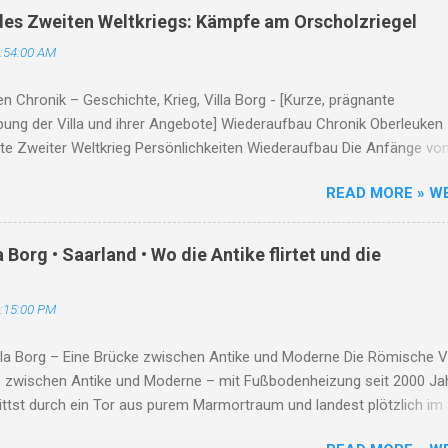
erregend. Mehrere Menschen, darunter ein Bäcker, ein Bauarbeiter, e
es Zweiten Weltkriegs: Kämpfe am Orscholzriegel
rkierer und ein Supermarktmitarbeiter, sind Opfer der Hitze geword
:54:00 AM
gungen sind so extrem, dass selbst Touristen unter der Hitze leiden.
s der Todesfälle und des Leids haben einige Arbeiterorganisationen
n Chronik – Geschichte, Krieg, Villa Borg - [Kurze, prägnante
haften verbesserte Arbeitsbedingungen gefordert und sogar mit Str
bung der Villa und ihrer Angebote] Wiederaufbau Chronik Oberleuken
...
te Zweiter Weltkrieg Persönlichkeiten Wiederaufbau Die Anfänge vo
en Die erste urkundliche Erwähnung stammt aus dem Jahr 964.
READ MORE » W
en entwickelte sich aus einem fränkischen Gutshof entlang des
s... Der Zweite Weltkrieg und der Orscholzriegel Als Teil des Westwa
erleuken strategisch in das Verteidigungssystem des Orscholzriegel
Borg • Saarland • Wo die Antike flirtet und die
t. 1944/45 wurde das Dorf fast vollständig zerstört... Ortsgeschichte i
n Holzen Franz: Gastwirt und Original, der sich weigerte, das Dorf zu
:15:00 PM
. Schmetten Karl: Schmiedemeister in vierter Generation – seine
t war Herz und Ohr des Dorfes. Wiederaufbau und Zukunft Nach
la Borg – Eine Brücke zwischen Antike und Moderne Die Römische Vi
e began...
e zwischen Antike und Moderne – mit Fußbodenheizung seit 2000 Ja
 trittst durch ein Tor aus purem Marmortraum und landest plötzlich im
die Römer schon da sind und dir frech zuzwinkern. Hier in Borg tanzt