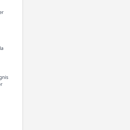
r 
a 
gnis 
r 