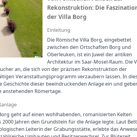
Rekonstruktion: Die Faszination
der Villa Borg
Einleitung
Die Römische Villa Borg, eingebettet 
zwischen den Ortschaften Borg und 
Oberleuken, ist ein Juwel der antiken 
Architektur im Saar-Mosel-Raum. Die Vil
sucher an, die sich von der präzisen Rekonstruktion der 
ltigen Veranstaltungsprogramm verzaubern lassen. In die
die Geschichte dieser beeindruckenden Anlage ein und geben
ie anstehenden Römertage.
ßanlage
Borg geht auf einen wohlhabenden, romanisierten Kelten 
 2000 Jahren den Grundstein für die Anlage legte. Laut Bett
logischen Leiterin der Grabungsstätte, erlebte das Anwese
zahlreiche Umbauten und Besitzerwechsel. Zur Blütezeit 