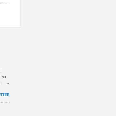
.
rau,
ch
ieg
EITER
lt vom
r
ge