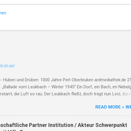
hen
26:00 AM
 - Hüben und Drüben: 1000 Jahre Perl-Oberleuken ardmediathek.de 21
 „Ballade vom Leukbach – Winter 1945“ Ein Dorf, ein Bach, im Nebelg
erstarrt, die Luft so rau. Der Leukbach fließt, doch trägt nun Leid, dur
Tod und Einsamkeit. Im Schatten des Orscholzriegels' Macht, hat Kr
READ MORE » W
zur Ruh gebracht. Oberleuken, einst so still, liegt nun in Schutt, erfül
e Häuser brennen, Felder leer, der Himmel weint, die Herzen schwer. De
fließt durch Asche, Stein, nimmt mit das Leid, lässt niemand allein.
nschaftliche Partner Institution / Akteur Schwerpunkt
kamen, zogen fort, zurück blieb nur ein öder Ort. Der Leukbach, Zeu