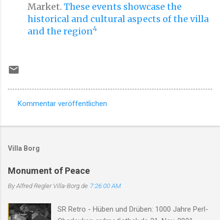
Market.
These events showcase the
historical and cultural aspects of the villa
4
and the region
Kommentar veröffentlichen
K
o
m
Villa Borg
m
e
Monument of Peace
n
By Alfred Regler
Villa-Borg.de
7:26:00 AM
t
SR Retro - Hüben und Drüben: 1000 Jahre Perl-
a