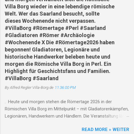
Villa Borg wieder in eine lebendige römische
Welt. Wer das Saarland besucht, sollte
dieses Wochenende nicht verpassen.
#VillaBorg #Römertage #Perl #Saarland
#Gladiatoren #Römer #Archäologie
#Wochenende X Die #Römertage2026 haben
begonnen! Gladiatoren, Legionäre und
historische Handwerker beleben heute und
morgen die Römische Villa Borg in Perl. Ein
Highlight für Geschichtsfans und Familien.
#VillaBorg #Saarland
By Alfred Regler
Villa-Borg.de
11:36:00 PM
. Heute und morgen stehen die Römertage 2026 in der
Römischen Villa Borg im Mittelpunkt – mit Gladiatorenkämpfen,
Legionären, Handwerkern und Händlern. Die Veranstaltung läuft
jeweils von 10 bis 18 Uhr , Gladiatorenkämpfe finden um 12, 14
READ MORE » WEITER
und 17 Uhr statt. Gleichzeitig weist die Villa auf den saisonalen