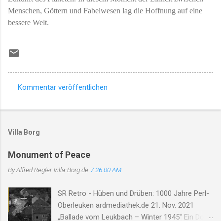
Menschen, Göttern und Fabelwesen lag die Hoffnung auf eine
bessere Welt.
Kommentar veröffentlichen
K
o
m
Villa Borg
m
e
Monument of Peace
n
By Alfred Regler
Villa-Borg.de
7:26:00 AM
t
SR Retro - Hüben und Drüben: 1000 Jahre Perl-
a
Oberleuken ardmediathek.de 21. Nov. 2021
r
„Ballade vom Leukbach – Winter 1945“ Ein Dorf,