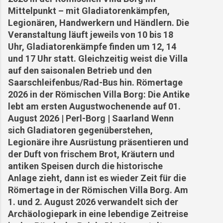
fränkischen Gutshof entlang des Leukbaches...
Gewerkschaften verbesserte
Mittelpunkt – mit Gladiatorenkämpfen,
Der Zweite Weltkrieg und der Orscholzriegel Als
Arbeitsbedingungen gefordert und sogar mit
Legionären, Handwerkern und Händlern. Die
Teil des Westwalls wurde Oberleuken
Streiks gedroht, u...
Veranstaltung läuft jeweils von 10 bis 18
strategisch in das Verteidigungssystem des
Uhr, Gladiatorenkämpfe finden um 12, 14
Orscholzriegel integriert. 1944/45 wurde das
und 17 Uhr statt. Gleichzeitig weist die Villa
Dorf fast vollständig zerstört... Ortsgeschichte
auf den saisonalen Betrieb und den
in Gesichtern Holzen Franz: Gastwirt und
Saarschleifenbus/Rad-Bus hin. Römertage
Original, der sich weigerte, das Dorf zu
2026 in der Römischen Villa Borg: Die Antike
verlassen. Schmetten Karl: Schmiedemeister in
lebt am ersten Augustwochenende auf 01.
vierter Generation – seine Werkstatt war Herz
August 2026 | Perl-Borg | Saarland Wenn
und Ohr des Dorfes. Wiederaufbau und Zukunft
sich Gladiatoren gegenüberstehen,
Nach Kriegsende began...
Legionäre ihre Ausrüstung präsentieren und
der Duft von frischem Brot, Kräutern und
antiken Speisen durch die historische
Anlage zieht, dann ist es wieder Zeit für die
Römertage in der Römischen Villa Borg. Am
1. und 2. August 2026 verwandelt sich der
Archäologiepark in eine lebendige Zeitreise