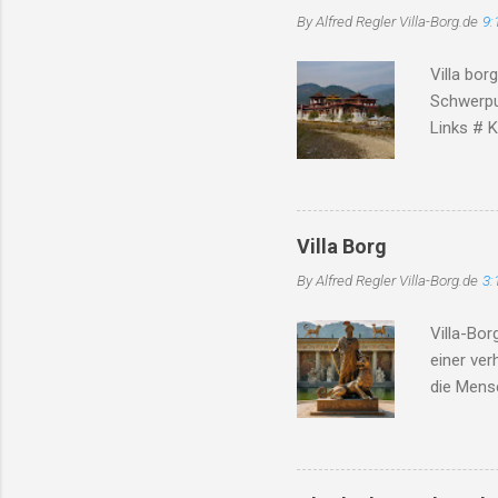
dieser Ze
By Alfred Regler
Villa-Borg.de
9:
dicht, ve
Hoffnung,
Villa bor
erneut be
Schwerpu
Links # K
unterhält
Rekonstru
Konserva
Kooperati
Villa Borg
borg.de )
By Alfred Regler
Villa-Borg.de
3:
Experime
Kooperati
Villa-Bor
genannt. 
einer ve
Archäolog
die Mensc
Website m
insbeson
Die Hitz
Region ge
besorgnis