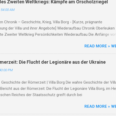
es Zweiten Weltkriegs: Kämpfe am Orscholzriegel
rkierer und ein Supermarktmitarbeiter, sind Opfer der Hitze geword
:54:00 AM
gungen sind so extrem, dass selbst Touristen unter der Hitze leiden.
s der Todesfälle und des Leids haben einige Arbeiterorganisationen
n Chronik – Geschichte, Krieg, Villa Borg - [Kurze, prägnante
haften verbesserte Arbeitsbedingungen gefordert und sogar mit Str
bung der Villa und ihrer Angebote] Wiederaufbau Chronik Oberleuken
...
te Zweiter Weltkrieg Persönlichkeiten Wiederaufbau Die Anfänge vo
en Die erste urkundliche Erwähnung stammt aus dem Jahr 964.
READ MORE » W
en entwickelte sich aus einem fränkischen Gutshof entlang des
s... Der Zweite Weltkrieg und der Orscholzriegel Als Teil des Westwa
erleuken strategisch in das Verteidigungssystem des Orscholzriegel
ömerzeit: Die Flucht der Legionäre aus der Ukraine
t. 1944/45 wurde das Dorf fast vollständig zerstört... Ortsgeschichte i
40:00 PM
n Holzen Franz: Gastwirt und Original, der sich weigerte, das Dorf zu
. Schmetten Karl: Schmiedemeister in vierter Generation – seine
ve Geschichte der Römerzeit | Villa Borg Die wahre Geschichte der Vill
t war Herz und Ohr des Dorfes. Wiederaufbau und Zukunft Nach
Bericht aus der Römerzeit: Die Flucht der Legionäre Villa Borg, im H
e began...
schen Reiches der Staatsschutz greift durch bei
rungsverbreitern Staatsschutz In einer Zeit, als das Römische Re
READ MORE » W
Höhepunkt seiner Macht stand, prägten Geschichten von Tapferkeit 
on Sieg und Niederlage die Epoche. Doch nicht alle Geschichten erre