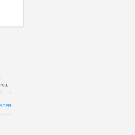
.
rau,
ch
ieg
EITER
lt vom
r
ge