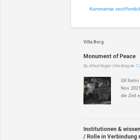
Kommentar veröffentlic
K
o
m
m
Villa Borg
e
Monument of Peace
n
By Alfred Regler
Villa-Borg.de
7:
t
a
SR Retro
r
Nov. 2021
e
die Zeit 
Trümmer, 
das Dorf 
Will'. Di
Bach, er 
Institutionen & wisse
Soldaten 
/ Rolle in Verbindung 