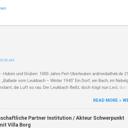
hen
26:00 AM
 - Hüben und Drüben: 1000 Jahre Perl-Oberleuken ardmediathek.de 21
 „Ballade vom Leukbach – Winter 1945“ Ein Dorf, ein Bach, im Nebelg
erstarrt, die Luft so rau. Der Leukbach fließt, doch trägt nun Leid, dur
Tod und Einsamkeit. Im Schatten des Orscholzriegels' Macht, hat Kr
READ MORE » W
zur Ruh gebracht. Oberleuken, einst so still, liegt nun in Schutt, erfül
e Häuser brennen, Felder leer, der Himmel weint, die Herzen schwer. De
fließt durch Asche, Stein, nimmt mit das Leid, lässt niemand allein.
nschaftliche Partner Institution / Akteur Schwerpunkt
kamen, zogen fort, zurück blieb nur ein öder Ort. Der Leukbach, Zeu
mit Villa Borg