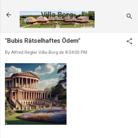
Villa Borg
Archäologiepark Römische Villa Borg
"Bubis Rätselhaftes Ödem"
By Alfred Regler
Villa-Borg.de
8:04:00 PM
#villaborg #römischevilla
#archäologiepark #villaborg
#saarland #deutschland
#villaborggärten
#romantischeorte
#deutschland
#villaborgthermen #badekultur
#antike #villaborgbrauerei
#bier #kultur
#villaborgmuseum