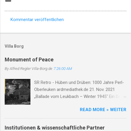
Kommentar veröffentlichen
K
o
m
Villa Borg
m
e
Monument of Peace
n
By Alfred Regler
Villa-Borg.de
7:26:00 AM
t
SR Retro - Hüben und Drüben: 1000 Jahre Perl-
a
Oberleuken ardmediathek.de 21. Nov. 2021
r
„Ballade vom Leukbach – Winter 1945“ Ein Dorf,
e
ein Bach, im Nebelgrau, die Zeit erstarrt, die
READ MORE » WEITER
Luft so rau. Der Leukbach fließt, doch trägt nun
Leid, durch Trümmer, Tod und Einsamkeit. Im
Schatten des Orscholzriegels' Macht, hat Krieg
Institutionen & wissenschaftliche Partner