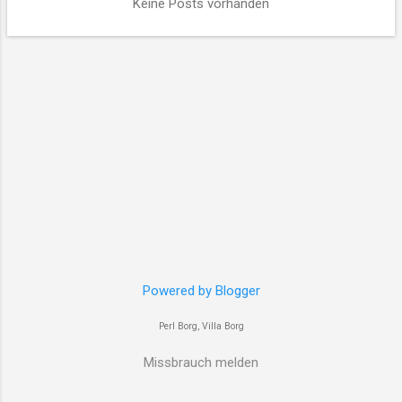
Keine Posts vorhanden
t
s
Powered by Blogger
Perl Borg, Villa Borg
Missbrauch melden