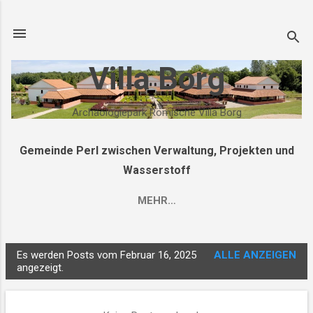
Direkt zum Hauptbereich
Villa Borg
Archäologiepark Römische Villa Borg
Gemeinde Perl zwischen Verwaltung, Projekten und
Wasserstoff
MEHR…
Es werden Posts vom Februar 16, 2025
ALLE ANZEIGEN
P
angezeigt.
o
s