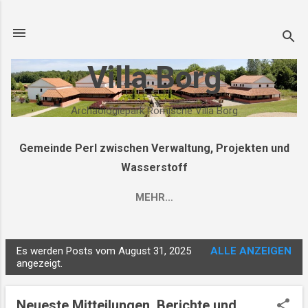
Direkt zum Hauptbereich
Villa Borg
Archäologiepark Römische Villa Borg
Gemeinde Perl zwischen Verwaltung, Projekten und
Wasserstoff
MEHR…
Es werden Posts vom August 31, 2025
ALLE ANZEIGEN
P
angezeigt.
o
s
Neueste Mitteilungen, Berichte und