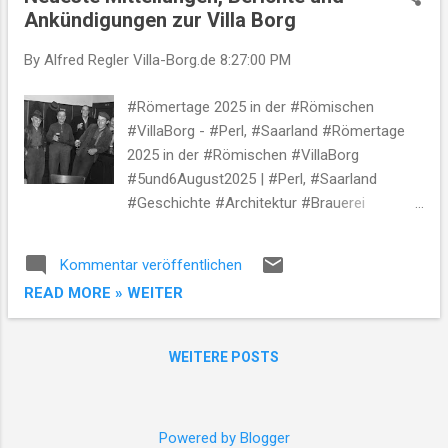
t
Ankündigungen zur Villa Borg
s
By Alfred Regler
Villa-Borg.de
8:27:00 PM
#Römertage 2025 in der #Römischen
#VillaBorg - #Perl, #Saarland #Römertage
2025 in der #Römischen #VillaBorg
#5und6August2025 | #Perl, #Saarland
#Geschichte #Architektur #Brauerei
#Römertage 2025 #Besucherangebote
#Kulturelle #Bedeutung #Kontakt
Kommentar veröffentlichen
#Geschichte der #Römischen #VillaBorg Die
READ MORE » WEITER
#Römische #VillaBorg in #Perl , #Saarland ,
ist ein #außergewöhnliches
#Freilichtmuseum , das #Besucher in die
WEITERE POSTS
#Welt des #antiken #RömischenReiches
entführt. Gelegen im #Dreiländereck
#Deutschland-#Frankreich-#Luxemburg ,
Powered by Blogger
nahe der #Mosel , bietet die #Villa eine