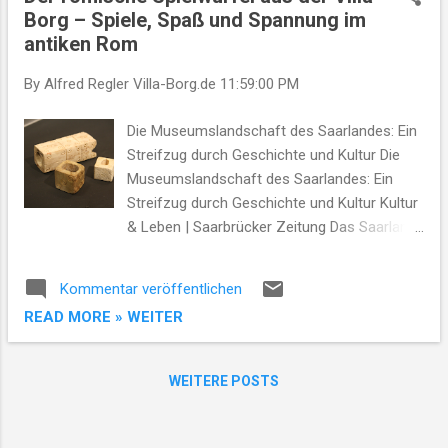
t
Borg – Spiele, Spaß und Spannung im
s
antiken Rom
By Alfred Regler
Villa-Borg.de
11:59:00 PM
Die Museumslandschaft des Saarlandes: Ein
Streifzug durch Geschichte und Kultur Die
Museumslandschaft des Saarlandes: Ein
Streifzug durch Geschichte und Kultur Kultur
& Leben | Saarbrücker Zeitung Das Saarland,
oft als das "kleine Bundesland mit großer
Vielfalt" bezeichnet, beherbergt eine
Kommentar veröffentlichen
beeindruckende Anzahl von Museen, die die
READ MORE » WEITER
reiche Geschichte und Kultur der Region
widerspiegeln. Von historischen Stätten bis
hin zu spezialisierten Sammlungen bietet das
WEITERE POSTS
Land für jeden Interessierten etwas. Wir
nehmen Sie mit auf eine Reise zu einigen der
bemerkenswertesten Museen des