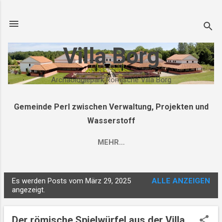
Direkt zum Hauptbereich
Villa Borg
Archäologiepark Römische Villa Borg
Gemeinde Perl zwischen Verwaltung, Projekten und
Wasserstoff
MEHR…
Es werden Posts vom März 29, 2025
ALLE ANZEIGEN
P
angezeigt.
o
s
Der römische Spielwürfel aus der Villa