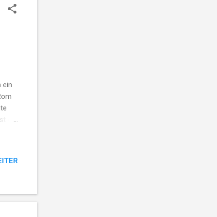
 ein
 Rom
ute
st du,
ern
eres
EITER