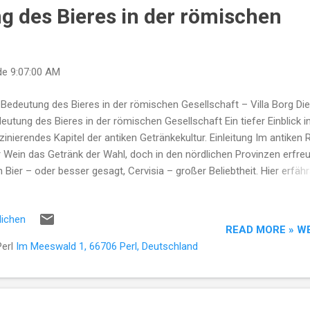
g des Bieres in der römischen
de
9:07:00 AM
 Bedeutung des Bieres in der römischen Gesellschaft – Villa Borg Die
eutung des Bieres in der römischen Gesellschaft Ein tiefer Einblick in
zinierendes Kapitel der antiken Getränkekultur. Einleitung Im antiken
 Wein das Getränk der Wahl, doch in den nördlichen Provinzen erfre
h Bier – oder besser gesagt, Cervisia – großer Beliebtheit. Hier erfähr
 Bier in der römischen Gesellschaft nicht nur als Genussmittel, sond
h als kulturelles Bindeglied diente. Die Herstellung des römischen Bi
lichen
 Herstellung von Bier im antiken Rom unterschied sich erheblich von
READ MORE » W
ernen Brauverfahren. Mit einfachen Techniken, basierend auf
Perl
Im Meeswald 1, 66706 Perl, Deutschland
mentiertem Getr...