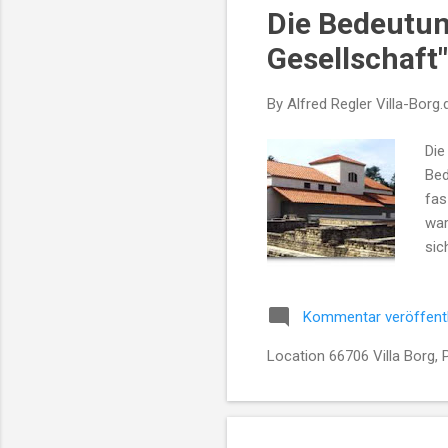
Die Bedeutun
t
s
Gesellschaft"
By Alfred Regler
Villa-Borg.
Die
Bed
fas
war
sic
wie
auc
Kommentar veröffent
Die
mod
Location 66706 Villa Borg, 
fer