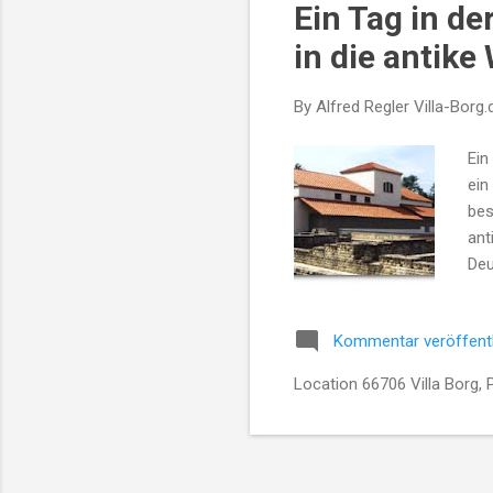
Ein Tag in d
in die antike 
By Alfred Regler
Villa-Borg.
Ein
ein
bes
ant
Deu
Arc
Leb
Kommentar veröffent
rek
ihr
Location 66706 Villa Borg, 
Bes
Jah
Run
– d