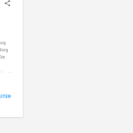
org
 Borg
Die
te,
che
 die
t
EITER
ten
tionen
der