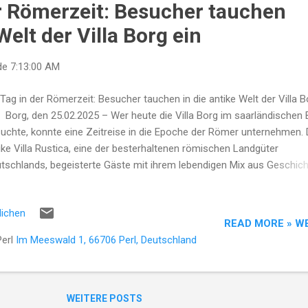
er Römerzeit: Besucher tauchen
Welt der Villa Borg ein
de
7:13:00 AM
 Tag in der Römerzeit: Besucher tauchen in die antike Welt der Villa B
 Borg, den 25.02.2025 – Wer heute die Villa Borg im saarländischen
uchte, konnte eine Zeitreise in die Epoche der Römer unternehmen. 
ike Villa Rustica, eine der besterhaltenen römischen Landgüter
tschlands, begeisterte Gäste mit ihrem lebendigen Mix aus Geschich
häologie und moderner Museumspädagogik. Einblicke in die römis
ensart Schon beim Betreten des weitläufigen Geländes faszinierten
lichen
onstruierten Gebäude im originalgetreuen Stil. Die Thermenanlage mi
READ MORE » W
en warmen Badebecken und kunstvollen Mosaiken zog zahlreiche
Perl
Im Meeswald 1, 66706 Perl, Deutschland
ucher in ihren Bann. „Man spürt hier direkt, wie die Römer vor 2.000
ren gelebt haben“, schwärmte eine Gästeführerin während der belieb
dgänge, die stündlich angeboten wurden. Neue multimediale Installa
arunter 3D-Rekonstruktionen auf Tablets – machten die Geschichte 
WEITERE POSTS