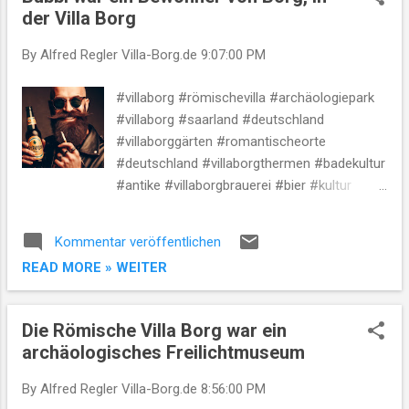
t
der Villa Borg
s
By Alfred Regler
Villa-Borg.de
9:07:00 PM
#villaborg #römischevilla #archäologiepark
#villaborg #saarland #deutschland
#villaborggärten #romantischeorte
#deutschland #villaborgthermen #badekultur
#antike #villaborgbrauerei #bier #kultur
#villaborgmuseum #geschichte #kultur
#villaborgveranstaltungen #freizeit
Kommentar veröffentlichen
#deutschland Die wahre Geschichte der Villa
READ MORE » WEITER
Borg Die Villa Borg war nicht nur ein
Wohnsitz, sondern auch ein wichtiger
Wirtschaftsbetrieb. Neben der
Die Römische Villa Borg war ein
Landwirtschaft und der Viehzucht wurde
archäologisches Freilichtmuseum
auch Bier gebraut. Die römische Braukunst
war sehr fortschrittlich und das Bier der Villa
By Alfred Regler
Villa-Borg.de
8:56:00 PM
Borg war weithin bekannt. Zeitreise in die