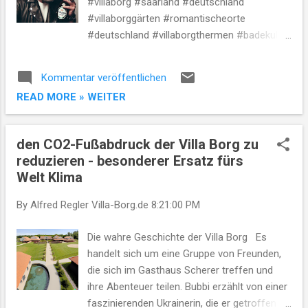
#villaborg #saarland #deutschland
Vorteile von Maschinen in der
#villaborggärten #romantischeorte
Landwirtschaft waren damals ähnlich wie
#deutschland #villaborgthermen #badekultur
heute: Sie erhöhten die Effizienz, die
#antike #villaborgbrauerei #bier #kultur
Genauigkeit und die Produktivität der
#villaborgmuseum #geschichte #kultur
Kommentar veröffentlichen
landwirtschaftlichen Arbeit 2 .
#villaborgveranstaltungen #freizeit
READ MORE » WEITER
#deutschland Die wahre Geschichte der Villa
Borg Die Villa Borg war nicht nur ein
Wohnsitz, sondern auch ein wichtiger
den CO2-Fußabdruck der Villa Borg zu
Wirtschaftsbetrieb. Neben der
reduzieren - besonderer Ersatz fürs
Landwirtschaft und der Viehzucht wurde
Welt Klima
auch Bier gebraut. Die römische Braukunst
war sehr fortschrittlich und das Bier der Villa
By Alfred Regler
Villa-Borg.de
8:21:00 PM
Borg war weithin bekannt. Zeitreise in die
Römerzeit: Der Archäologiepark Römische
Die wahre Geschichte der Villa Borg Es
Villa Borg Tauchen Sie ein in die
handelt sich um eine Gruppe von Freunden,
faszinierende Welt der Römerzeit im
die sich im Gasthaus Scherer treffen und
Archäologiepark Römische Villa Borg. Dieser
ihre Abenteuer teilen. Bubbi erzählt von einer
einzigartige Ort versetzt Besucher in das
faszinierenden Ukrainerin, die er getroffen