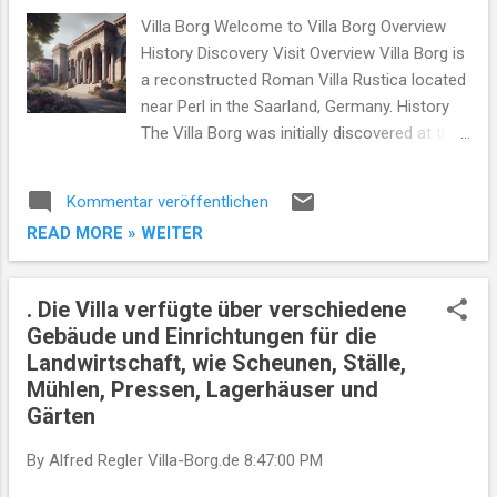
Römerzeit: Der Archäologiepark Römische
Villa Borg Welcome to Villa Borg Overview
Villa Borg Tauchen Sie ein in die
History Discovery Visit Overview Villa Borg is
faszinierende Welt der Römerzeit im
a reconstructed Roman Villa Rustica located
Archäologiepark Römische Villa Borg. Dieser
near Perl in the Saarland, Germany. History
einzigartige Ort versetzt Besucher in das
The Villa Borg was initially discovered at the
tägliche Leben einer römischen Villa Borg im
end of the 19th century... Discovery The
1. Jahrhundert n. Chr. und bietet eine
archaeological findings of Villa Borg provide
Kommentar veröffentlichen
lebendige Reise in die Vergangenheit.
intriguing insights into the life of the
READ MORE » WEITER
#Villaborg Villa Borg Welcome to Villa Bo...
Romans... Visit Learn how you can visit and
explore the rich history of Villa Borg... © 2023
Villa Borg. All Rights Reserved. Die wahre
. Die Villa verfügte über verschiedene
Geschichte der Villa Borg Die Römische Villa
Gebäude und Einrichtungen für die
Borg war ein archäologisches
Landwirtschaft, wie Scheunen, Ställe,
Freilichtmuseum, das eine rekonstruierte
Mühlen, Pressen, Lagerhäuser und
römische Villa rustica zeigte. Die Villa war
Gärten
ein Landgut, das verschiedene landwirt...
By Alfred Regler
Villa-Borg.de
8:47:00 PM