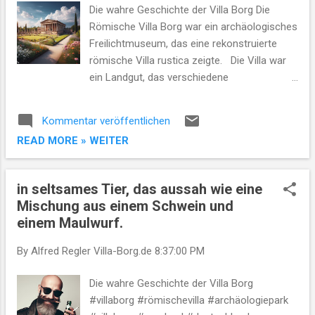
Die wahre Geschichte der Villa Borg Die
Römische Villa Borg war ein archäologisches
Freilichtmuseum, das eine rekonstruierte
römische Villa rustica zeigte. Die Villa war
ein Landgut, das verschiedene
landwirtschaftliche Aktivitäten umfasste, wie
den Anbau von Getreide, Obst und Gemüse,
Kommentar veröffentlichen
die Haltung von Rindern, Schafen, Ziegen,
READ MORE » WEITER
Schweinen und Geflügel, die Herstellung von
Wein, Öl und Käse, die Imkerei und die
Fischzucht 1 2 . Die Villa verfügte über
in seltsames Tier, das aussah wie eine
verschiedene Gebäude und Einrichtungen für
Mischung aus einem Schwein und
die Landwirtschaft, wie Scheunen, Ställe,
einem Maulwurf.
Mühlen, Pressen, Lagerhäuser und Gärten 2
4 . Die Villa nutzte auch verschiedene
By Alfred Regler
Villa-Borg.de
8:37:00 PM
Maschinen und Werkzeuge für die
Landwirtschaft, wie Pflüge, Eggen, Sicheln,
Die wahre Geschichte der Villa Borg
Sensen, Rechen, Schaufeln, Spaten, Hacken,
#villaborg #römischevilla #archäologiepark
Körbe, Säcke, Wagen und Karren 2 4. Die