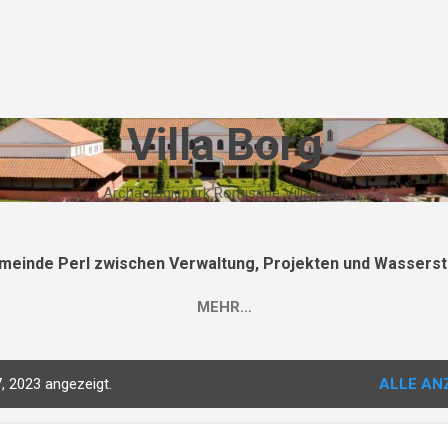
Direkt zum Hauptbereich
Villa Borg
Archäologiepark Römische Villa Borg
meinde Perl zwischen Verwaltung, Projekten und Wasserst
MEHR…
, 2023 angezeigt.
ALLE AN