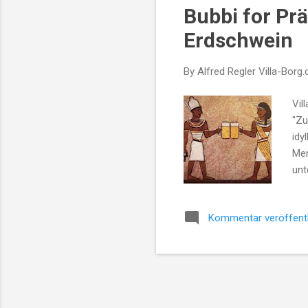
Bubbi for Pr
t
s
Erdschwein
By Alfred Regler
Villa-Borg.
Vil
"Zu
idy
Men
unt
hün
Doc
Kommentar veröffent
ihn
sic
blo
Dru
wür
war