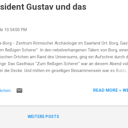
äsident Gustav und das
de
10:54:00 PM
la-Borg - Zentrum Römischer Archäologie im Saarland Ort: Borg, Ga
m fleißigen Scherer" In den nebelverhangenen Tälern von Borg, ein
llischen Örtchen am Rand des Universums, ging ein Aufschrei durch d
ge. Das Gasthaus "Zum fleißigen Scherer" war an diesem Abend voll
er die Decke. Und mitten im geselligen Beisammensein war es Bubbi,
enhafte Schmied des Dorfes, der unter ständigen Schmerzen stand
h der Schmerz in Bubbis Muskulatur, der wie eine unaufhörliche Well
READ MORE » W
lichen
 einprasselte, war nichts im Vergleich zu dem, was in seinem Inneren
h ging. Der Schmerz, der ihn plagte, war tiefgründiger und komplexer
ße körperliche Beschwerden. Es war der Schmerz der Verantwortung
ck, den das Amt des Präsidenten auf seine massiven Schultern lege
WEITERE POSTS
de. Bubbi für Präsident - das war der Ruf, der durch Borg hallte. Der
 ein bunter Flick...