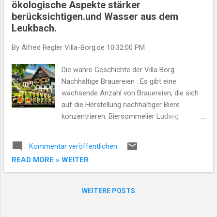
ökologische Aspekte stärker
entwickelt, kennzeichnet sich dieses Bier
berücksichtigen​​.und Wasser aus dem
durch seine etwas stärkere Brauart, seinen
Leukbach.
herberen und bittereren Geschmack​ ​. Gose :
Ein traditionelles Sauerbier aus Leipzig, das
By Alfred Regler
Villa-Borg.de
10:32:00 PM
durch den Zusatz von Salz und Koriander
seinen besonderen Geschmack erhält​ ​.
Die wahre Geschichte der Villa Borg
Helles : Ein süffiges, malzbetontes und
Nachhaltige Brauereien : Es gibt eine
mildes Bier, das in Bayern und Österreich
wachsende Anzahl von Brauereien, die sich
besonders beliebt ist​ ​. Kölsch : Eine
auf die Herstellung nachhaltiger Biere
Spezialität aus Köln, bekannt für ihren
konzentrieren. Biersommelier Ludwig
malzigen, mild-hopfigen und manchmal...
Reinhold hat für EKOLOGISKA fünf solcher
Brauereien identifiziert, die nicht nur
Kommentar veröffentlichen
nachhaltig produzieren, sondern auch
READ MORE » WEITER
geschmacklich überzeugen​ ​. Reinheitsgebot
und Nachhaltigkeit : Obwohl das deutsche
Bier weltweit für sein Reinheitsgebot bekannt
WEITERE POSTS
ist, das die Verwendung von Hopfen, Malz,
Hefe und Wasser vorschreibt, bedeutet dies