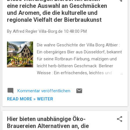
t
eine reiche Auswahl an Geschmäcken
s
und Aromen, die die kulturelle und
regionale Vielfalt der Bierbraukunst
By Alfred Regler
Villa-Borg.de
10:48:00 PM
Die wahre Geschichte der Villa Borg Altbier :
Ein obergäriges Bier aus Düsseldorf, bekannt
für seine Rotbraun-Färbung, malzigen und
leicht herb-bitteren Geschmack​ ​ Berliner
Weisse : Ein erfrischendes, leichtes und
saures Weizenbier, das durch Fermentation
mit Hefe und Milchsäurebakterien seinen
Kommentar veröffentlichen
charakteristischen Geschmack erhält​ ​.
READ MORE » WEITER
Bockbier : Ein stärker eingebrautes Lagerbier,
das durch seine malzige Note und höheren
Alkoholgehalt auffällt. Unterstile wie
Hier bieten unabhängige Öko-
Doppelbock bieten zusätzliche Vielfalt​ ​.
Brauereien Alternativen an, die
Export : Ursprünglich für den Export