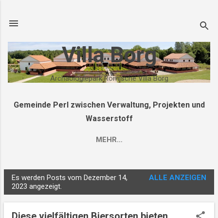
Direkt zum Hauptbereich
Villa Borg
Archäologiepark Römische Villa Borg
Gemeinde Perl zwischen Verwaltung, Projekten und
Wasserstoff
MEHR…
Es werden Posts vom Dezember 14,
ALLE ANZEIGEN
P
2023 angezeigt.
o
s
Diese vielfältigen Biersorten bieten