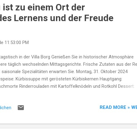
g ist zu einem Ort der
es Lernens und der Freude
de
11:53:00 PM
tagstisch in der Villa Borg Genießen Sie in historischer Atmosphäre
ere täglich wechselnden Mittagsgerichte. Frische Zutaten aus der R
 saisonale Spezialitäten erwarten Sie. Montag, 31. Oktober 2024
speise: Kürbissuppe mit gerösteten Kürbiskernen Hauptgang:
chmorte Rinderrouladen mit Kartoffelknödeln und Rotkohl Dessert:
elstrudel mit Vanillesauce Preis: 12,90 € Dienstag, 01. November 20
speise: Feldsalat mit Speck und Croutons Hauptgang: Gebratenes
READ MORE » W
lichen
derfilet mit Petersilienkartoffeln und buntem Gemüse Dessert:
okoladenmousse mit frischen Beeren Preis: 13,50 € Mittwoch, 02.
ember 2024 Vorspeise: Tomate-Mozzarella mit Basilikum Hauptgan
weineschnitzel "Wiener Art" mit Pommes frites und Salat Dessert: 