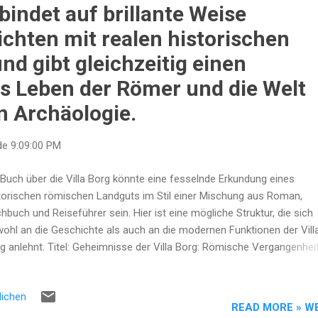
ta mit Himbeersauce ...
indet auf brillante Weise
ichten mit realen historischen
nd gibt gleichzeitig einen
as Leben der Römer und die Welt
 Archäologie.
de
9:09:00 PM
 Buch über die Villa Borg könnte eine fesselnde Erkundung eines
torischen römischen Landguts im Stil einer Mischung aus Roman,
hbuch und Reiseführer sein. Hier ist eine mögliche Struktur, die sich
ohl an die Geschichte als auch an die modernen Funktionen der Vill
g anlehnt. Titel: Geheimnisse der Villa Borg: Römische Vergangenheit
erne Entdeckungen Autor: Dr. Schlegel-Friedrich (Expertin für antike
ische Kultur) Genre: Historischer Roman/Sachbuch
lichen
öffentlichungsdatum: (2024) Inhaltliche Beschreibung Geheimnisse 
READ MORE » W
la Borg nimmt die Leser mit auf eine faszinierende Reise durch die