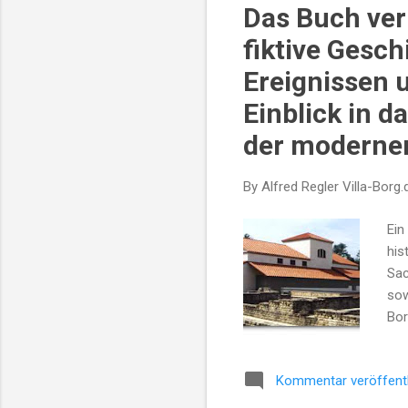
Cot
Das Buch verb
fiktive Gesch
Ereignissen u
Einblick in d
der modernen
By Alfred Regler
Villa-Borg.
Ein
his
Sac
sow
Bor
Mod
röm
Kommentar veröffent
Ver
Vil