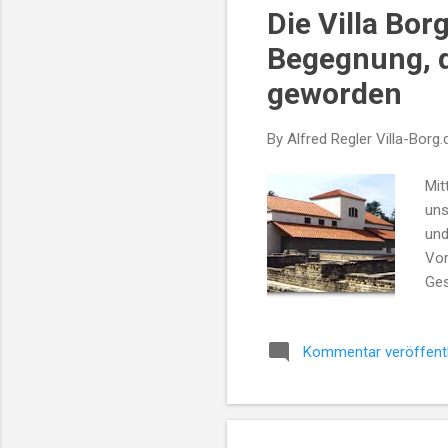
Die Villa Bor
t
s
Begegnung, d
geworden
By Alfred Regler
Villa-Borg.
Mit
uns
und
Vor
Ges
Apf
Vor
Kommentar veröffent
Zan
Sch
Nov
Sch