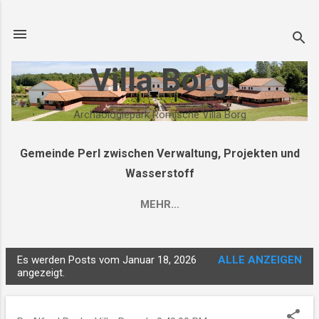
Direkt zum Hauptbereich
Villa Borg
Archäologiepark Römische Villa Borg
Gemeinde Perl zwischen Verwaltung, Projekten und
Wasserstoff
MEHR…
Es werden Posts vom Januar 18, 2026
ALLE ANZEIGEN
P
angezeigt.
o
s