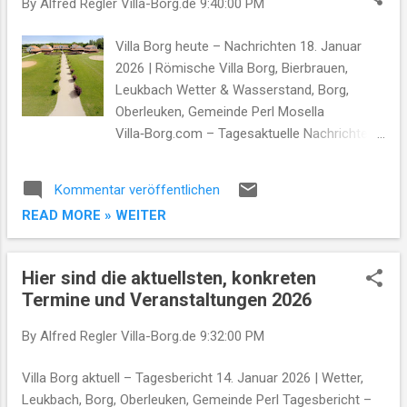
By Alfred Regler
Villa-Borg.de
9:40:00 PM
t
s
Villa Borg heute – Nachrichten 18. Januar
2026 | Römische Villa Borg, Bierbrauen,
Leukbach Wetter & Wasserstand, Borg,
Oberleuken, Gemeinde Perl Mosella
Villa‑Borg.com – Tagesaktuelle Nachrichten
am Sonntag, 18. Januar 2026 Römische Villa
Borg · Bierbrauprojekt · Leukbach Wetter &
Kommentar veröffentlichen
Wasserstand · Borg · Oberleuken · Gemeinde
READ MORE » WEITER
Perl · Mosella Amtsblatt Römische Villa Borg
– Winterbetrieb und Perspektiven Die
Römische Villa Borg bleibt im winterlichen
Hier sind die aktuellsten, konkreten
Betriebsmodus. Die antike Anlage, eine der
Termine und Veranstaltungen 2026
bedeutendsten rekonstruierten römischen
Villen im Saar‑Mosel‑Raum, wird derzeit
By Alfred Regler
Villa-Borg.de
9:32:00 PM
gepflegt und für die kommende Saison
vorbereitet. Wege, Gärten und Gebäude
Villa Borg aktuell – Tagesbericht 14. Januar 2026 | Wetter,
werden instand gehalten, damit im Frühjahr
Leukbach, Borg, Oberleuken, Gemeinde Perl Tagesbericht –