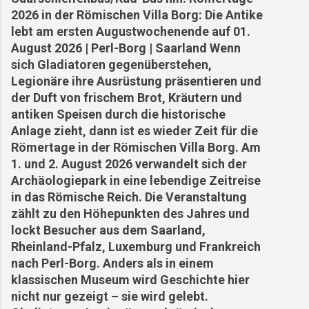
geworden. Die Bedingungen sind so extrem,
2026 in der Römischen Villa Borg: Die Antike
dass selbst Touristen unter der Hitze leiden.
lebt am ersten Augustwochenende auf 01.
Angesichts der Todesfälle und des Leids haben
August 2026 | Perl-Borg | Saarland Wenn
einige Arbeiterorganisationen und
sich Gladiatoren gegenüberstehen,
Gewerkschaften verbesserte
Legionäre ihre Ausrüstung präsentieren und
Arbeitsbedingungen gefordert und sogar mit
der Duft von frischem Brot, Kräutern und
Streiks gedroht, u...
antiken Speisen durch die historische
Anlage zieht, dann ist es wieder Zeit für die
Römertage in der Römischen Villa Borg. Am
1. und 2. August 2026 verwandelt sich der
Archäologiepark in eine lebendige Zeitreise
in das Römische Reich. Die Veranstaltung
zählt zu den Höhepunkten des Jahres und
lockt Besucher aus dem Saarland,
Rheinland-Pfalz, Luxemburg und Frankreich
nach Perl-Borg. Anders als in einem
klassischen Museum wird Geschichte hier
nicht nur gezeigt – sie wird gelebt.