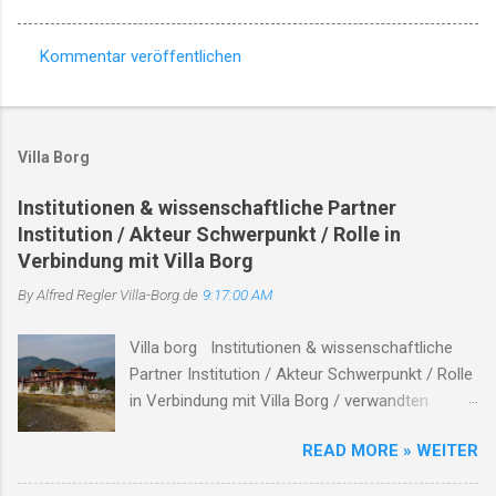
Kommentar veröffentlichen
K
o
m
Villa Borg
m
e
Institutionen & wissenschaftliche Partner
Institution / Akteur Schwerpunkt / Rolle in
n
Verbindung mit Villa Borg
t
By Alfred Regler
a
Villa-Borg.de
9:17:00 AM
r
Villa borg Institutionen & wissenschaftliche
e
Partner Institution / Akteur Schwerpunkt / Rolle
in Verbindung mit Villa Borg / verwandten
Themen Hinweise / Links # Kulturstiftung
READ MORE » WEITER
Merzig-Wadern Träger des Archäologieparks
Villa Borg unterhält die Villa Borg als