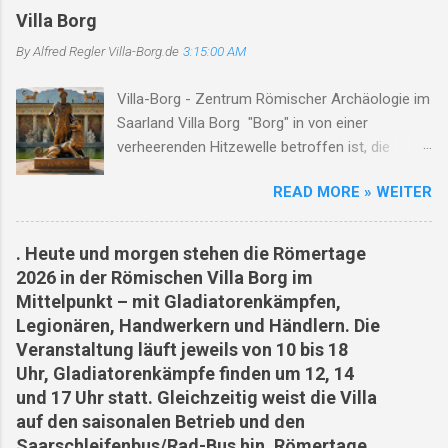
Freilichtmuseum , koordiniert Ausgrabung,
Villa Borg
Rekonstruktion und Besucherprogramm ( villa-
By Alfred Regler
Villa-Borg.de
3:15:00 AM
borg.de ) Staatliches Konservatoramt
(Saarland) Denkmalpflege, archäologischer
Villa-Borg - Zentrum Römischer Archäologie im
Denkmalschutz in Kooperation mit der
Saarland Villa Borg "Borg" in von einer
Kulturstiftung bei Ausgrabungen &
verheerenden Hitzewelle betroffen ist, die
Rekonstruktionen ( villa-borg.de ) Universitäten
schwerwiegende Auswirkungen auf die
/ akademische Institute Forschung, Lehre,
READ MORE » WEITER
Menschen vor Ort hat. Die extreme Hitze hat zu
Kooperation bei Experimenten & Publikationen
mehreren Todesfällen geführt, insbesondere
In der Villa-Borg-Dokumentation werden
unter Arbeitern, die während ihrer Arbeit
Kooperationen mit Universitäten wie
. Heute und morgen stehen die Römertage
zusammengebrochen sind. Die Hitze hat auch
Saarbrücken, Köln, Trier, Marburg, Utrecht
2026 in der Römischen Villa Borg im
zu Waldbränden und nahezu ausgetrockneten
genannt. ( villa-borg.de ) ARCHEOglas /
Mittelpunkt – mit Gladiatorenkämpfen,
Flüssen in der Region geführt. Die Klimakrise
Glasofenexperiment Experimentelle
Legionären, Handwerkern und Händlern. Die
zeigt sich in Borg deutlich, und die Situation ist
Archäologie im Bereich Glashütten /
Veranstaltung läuft jeweils von 10 bis 18
besorgniserregend. Mehrere Menschen,
Glasfertigung Private / projektbezogene
Uhr, Gladiatorenkämpfe finden um 12, 14
darunter ein Bäcker, ein Bauarbeiter, ein
Website mit Fokus auf rekonstruktive
und 17 Uhr statt. Gleichzeitig weist die Villa
Straßenmarkierer und ein
Glasforschung am Standort Villa Borg (...
auf den saisonalen Betrieb und den
Supermarktmitarbeiter, sind Opfer der Hitze
Saarschleifenbus/Rad-Bus hin. Römertage