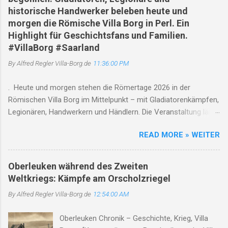
historische Handwerker beleben heute und
morgen die Römische Villa Borg in Perl. Ein
Highlight für Geschichtsfans und Familien.
#VillaBorg #Saarland
By Alfred Regler
Villa-Borg.de
11:36:00 PM
. Heute und morgen stehen die Römertage 2026 in der
Römischen Villa Borg im Mittelpunkt – mit Gladiatorenkämpfen,
Legionären, Handwerkern und Händlern. Die Veranstaltung läuft
jeweils von 10 bis 18 Uhr , Gladiatorenkämpfe finden um 12, 14
READ MORE » WEITER
und 17 Uhr statt. Gleichzeitig weist die Villa auf den saisonalen
Betrieb und den Saarschleifenbus/Rad-Bus hin. Römertage
2026 in der Römischen Villa Borg: Die Antike lebt am ersten
Oberleuken während des Zweiten
Augustwochenende auf 01. August 2026 | Perl-Borg | Saarland
Weltkriegs: Kämpfe am Orscholzriegel
Wenn sich Gladiatoren gegenüberstehen, Legionäre ihre
By Alfred Regler
Villa-Borg.de
12:54:00 AM
Ausrüstung präsentieren und der Duft von frischem Brot,
Kräutern und antiken Speisen durch die historische Anlage
Oberleuken Chronik – Geschichte, Krieg, Villa
zieht, dann ist es wieder Zeit für die Römertage in der