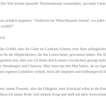
Der Wirt könnte spezielle Themenabende veranstalten, um mehr Gäste
 nun sichtlich inspiriert. "Vielleicht ein 'Münchhausen-Abend', wo jeder 
 erzählt?"
ich.
as Gefühl, dass die Gäste im Gasthaus Scherer, trotz ihrer anfängliche
is für die Möglichkeiten, die das Leben bietet, gewonnen hatten. Die R
enheit sein, aber wie ich ihnen durch meine Geschichten gezeigt hatte,
ter Wendungen und Chancen. Man muss nur den Mut haben, sie zu ergre
nen eigenen Gedanken vertieft, doch alle inspiriert und hoffnungsvoll fü
n, meine Freunde, aber die Fähigkeit, euer Schicksal selbst in die Ha
chloss ich meine Rede, hob meinen Krug und stieß mit allen Anwesende