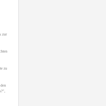
k zur
chten
te zu
s den
s?",