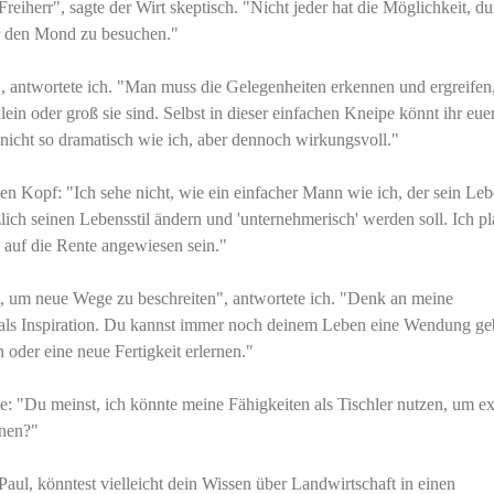
Freiherr", sagte der Wirt skeptisch. "Nicht jeder hat die Möglichkeit, d
r den Mond zu besuchen."
", antwortete ich. "Man muss die Gelegenheiten erkennen und ergreifen,
lein oder groß sie sind. Selbst in dieser einfachen Kneipe könnt ihr eue
 nicht so dramatisch wie ich, aber dennoch wirkungsvoll."
en Kopf: "Ich sehe nicht, wie ein einfacher Mann wie ich, der sein Le
tzlich seinen Lebensstil ändern und 'unternehmerisch' werden soll. Ich p
auf die Rente angewiesen sein."
ät, um neue Wege zu beschreiten", antwortete ich. "Denk an meine
 als Inspiration. Du kannst immer noch deinem Leben eine Wendung ge
 oder eine neue Fertigkeit erlernen."
: "Du meinst, ich könnte meine Fähigkeiten als Tischler nutzen, um ex
enen?"
 Paul, könntest vielleicht dein Wissen über Landwirtschaft in einen