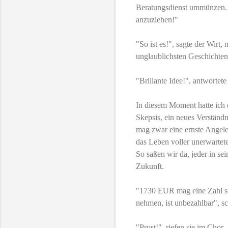
Beratungsdienst ummünzen. 
anzuziehen!"
"So ist es!", sagte der Wirt,
unglaublichsten Geschichten
"Brillante Idee!", antwortete 
In diesem Moment hatte ich d
Skepsis, ein neues Verständn
mag zwar eine ernste Angeleg
das Leben voller unerwarte
So saßen wir da, jeder in sei
Zukunft.
"1730 EUR mag eine Zahl sei
nehmen, ist unbezahlbar", s
"Prost!", riefen sie im Chor.