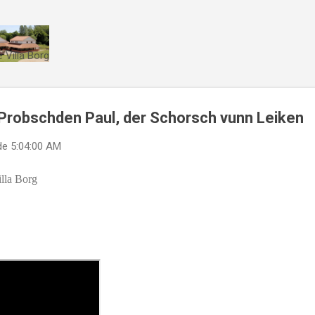
Direkt zum Hauptbereich
 Villa Borg
Probschden Paul, der Schorsch vunn Leiken
de
5:04:00 AM
lla Borg