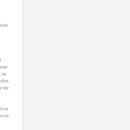
seine
n
ente
 ist
ifen.
r die
nd zu
n an.