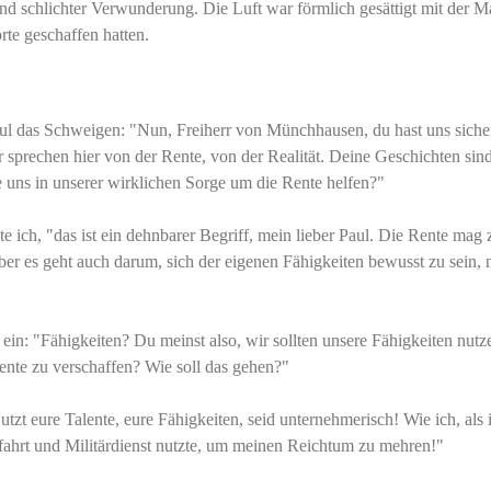
 schlichter Verwunderung. Die Luft war förmlich gesättigt mit der M
te geschaffen hatten.
l das Schweigen: "Nun, Freiherr von Münchhausen, du hast uns siche
r sprechen hier von der Rente, von der Realität. Deine Geschichten sin
ie uns in unserer wirklichen Sorge um die Rente helfen?"
ete ich, "das ist ein dehnbarer Begriff, mein lieber Paul. Die Rente mag
aber es geht auch darum, sich der eigenen Fähigkeiten bewusst zu sein, 
in: "Fähigkeiten? Du meinst also, wir sollten unsere Fähigkeiten nutz
ente zu verschaffen? Wie soll das gehen?"
Nutzt eure Talente, eure Fähigkeiten, seid unternehmerisch! Wie ich, als 
ahrt und Militärdienst nutzte, um meinen Reichtum zu mehren!"