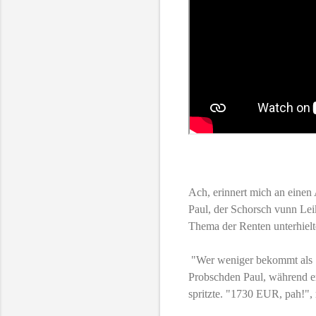
Ach, erinnert mich an einen
Paul, der Schorsch vunn Leik
Thema der Renten unterhielt
"Wer weniger bekommt als 17
Probschden Paul, während er
spritzte. "1730 EUR, pah!", 