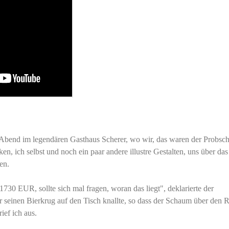
 Abend im legendären Gasthaus Scherer, wo wir, das waren der Probsc
en, ich selbst und noch ein paar andere illustre Gestalten, uns über das
en.
30 EUR, sollte sich mal fragen, woran das liegt", deklarierte der
 seinen Bierkrug auf den Tisch knallte, so dass der Schaum über den 
rief ich aus.