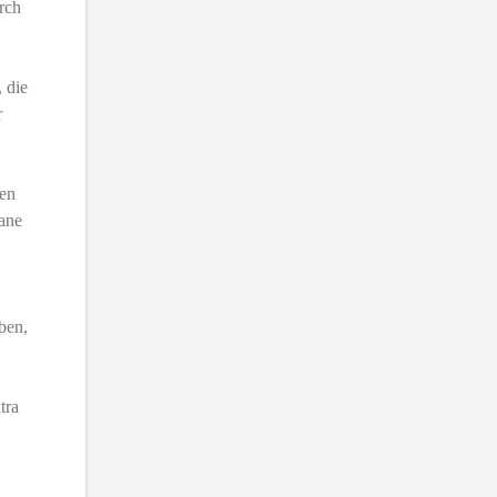
urch
 die
r
ben
lane
ben,
tra