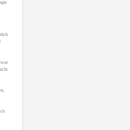
agie
rlich
d
 zwar
nicht
en,
ich