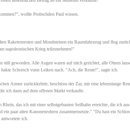
r einen ansehnlichen Betrag an ein Museum verkaufte!"
kommen?", wollte Probschden Paul wissen.
 alten Raketenresten und Mondsteinen ein Raumfahrzeug und flog zurüc
 am napoleonischen Krieg teilzunehmen!"
 still geworden. Alle Augen waren auf mich gerichtet, alle Ohren laus
 hakte Schorsch vunn Leiken nach. "Ach, die Rente!", sagte ich.
chen Armee zurückkehrte, beschloss der Zar, mir eine lebenslange Ren
die ich dann auf dem offenen Markt verkaufte.
 Rhein, das ich mit einer selbstgebauten Seilbahn erreichte, die ich au
d ein paar alten Kanonenrohren zusammensetzte." "Du hast ein Schlos
, antwortete ich.