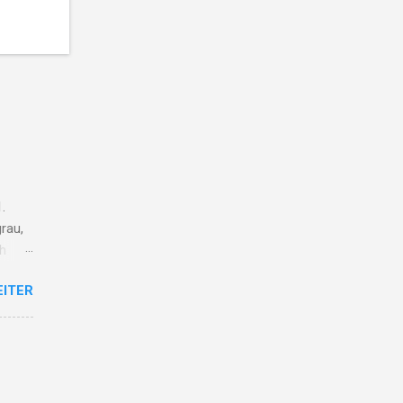
.
rau,
ch
ieg
EITER
lt vom
r
ge
d