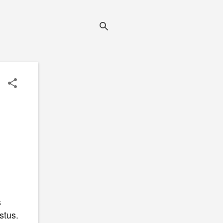
s
stus.