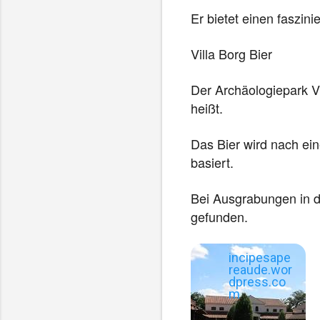
n
Er bietet einen faszin
e
t
Villa Borg Bier
Der Archäologiepark Vi
heißt.
Das Bier wird nach ei
basiert.
Bei Ausgrabungen in d
gefunden.
incipesape
reaude.wor
dpress.co
m