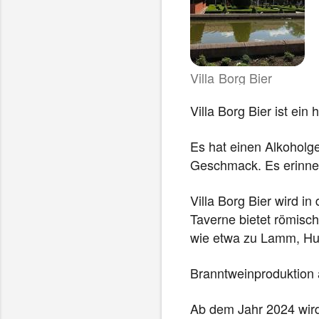
W
Villa Borg Bier
i
r
Villa Borg Bier ist ein 
d
i
Es hat einen Alkoholge
n
Geschmack. Es erinner
e
i
Villa Borg Bier wird i
n
Taverne bietet römisc
e
wie etwa zu Lamm, Hu
m
n
Branntweinproduktion
e
u
Ab dem Jahr 2024 wird
e