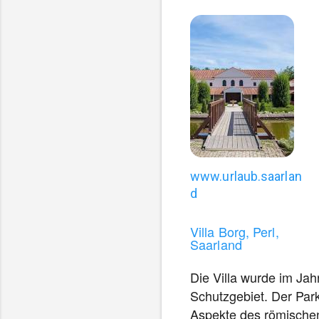
W
www.urlaub.saarlan
i
d
r
d
Villa Borg, Perl,
Saarland
i
n
Die Villa wurde im Jah
e
Schutzgebiet. Der Park
i
n
Aspekte des römischen