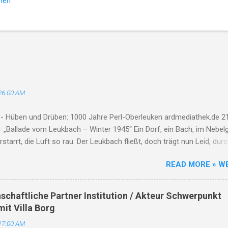
hen
26:00 AM
 - Hüben und Drüben: 1000 Jahre Perl-Oberleuken ardmediathek.de 21
 „Ballade vom Leukbach – Winter 1945“ Ein Dorf, ein Bach, im Nebelg
erstarrt, die Luft so rau. Der Leukbach fließt, doch trägt nun Leid, dur
Tod und Einsamkeit. Im Schatten des Orscholzriegels' Macht, hat Kr
READ MORE » W
zur Ruh gebracht. Oberleuken, einst so still, liegt nun in Schutt, erfül
e Häuser brennen, Felder leer, der Himmel weint, die Herzen schwer. De
fließt durch Asche, Stein, nimmt mit das Leid, lässt niemand allein.
nschaftliche Partner Institution / Akteur Schwerpunkt
kamen, zogen fort, zurück blieb nur ein öder Ort. Der Leukbach, Zeu
mit Villa Borg
it, erzählt von Schmerz und Bitterkeit. Doch selbst im Dunkel, tief un
17:00 AM
rliert der Bach sein Leuchten nicht. Er flüstert leise, Tag für Tag, von