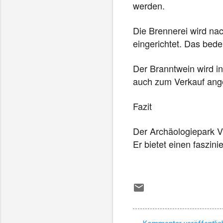
werden.
n
F
Die Brennerei wird na
e
eingerichtet. Das bede
n
s
Der Branntwein wird i
t
e
auch zum Verkauf ang
r
g
Fazit
e
ö
Der Archäologiepark Vil
f
Er bietet einen faszin
f
n
e
t