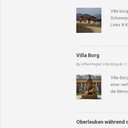
Hoffnung,
Villa bor
erneut be
Schwerpu
Links # K
unterhält
Rekonstru
Konserva
Kooperati
Villa Borg
borg.de )
By Alfred Regler
Villa-Borg.de
3:
Experime
Kooperati
Villa-Bor
genannt. 
einer ve
Archäolog
die Mensc
Website m
insbeson
Die Hitz
Region ge
besorgnis
Oberleuken während d
Straßenma