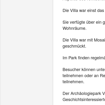
e
m
Die Villa war einst d
n
e
Sie verfügte über ein 
u
Wohnräume.
e
n
Die Villa war mit Mo
F
geschmückt.
e
n
Im Park finden regelm
s
t
Besucher können unte
e
teilnehmen oder an R
r
teilnehmen.
g
e
Der Archäologiepark Vil
ö
Geschichtsinteressiert
f
f