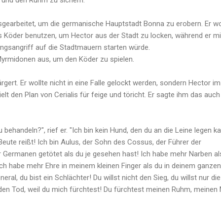
usgearbeitet, um die germanische Hauptstadt Bonna zu erobern. Er wo
ls Köder benutzen, um Hector aus der Stadt zu locken, während er mi
ngsangriff auf die Stadtmauern starten würde.
Myrmidonen aus, um den Köder zu spielen.
rgert. Er wollte nicht in eine Falle gelockt werden, sondern Hector im
elt den Plan von Cerialis für feige und töricht. Er sagte ihm das auch
zu behandeln?", rief er. "Ich bin kein Hund, den du an die Leine legen k
 Beute reißt! Ich bin Aulus, der Sohn des Cossus, der Führer der
Germanen getötet als du je gesehen hast! Ich habe mehr Narben al
ch habe mehr Ehre in meinem kleinen Finger als du in deinem ganzen
eral, du bist ein Schlächter! Du willst nicht den Sieg, du willst nur die
 den Tod, weil du mich fürchtest! Du fürchtest meinen Ruhm, meinen 