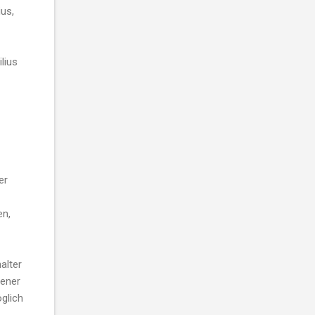
ius,
lius
er
en,
alter
rener
öglich