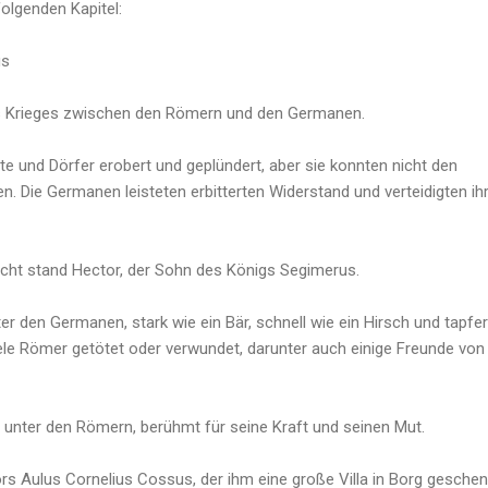
olgenden Kapitel:
us
s Krieges zwischen den Römern und den Germanen.
te und Dörfer erobert und geplündert, aber sie konnten nicht den
n. Die Germanen leisteten erbitterten Widerstand und verteidigten ih
macht stand Hector, der Sohn des Königs Segimerus.
ter den Germanen, stark wie ein Bär, schnell wie ein Hirsch und tapfe
iele Römer getötet oder verwundet, darunter auch einige Freunde von
r unter den Römern, berühmt für seine Kraft und seinen Mut.
rs Aulus Cornelius Cossus, der ihm eine große Villa in Borg geschen