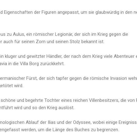
 Eigenschaften der Figuren angepasst, um sie glaubwürdig in den 
eus zu Aulus, ein römischer Legionär, der sich im Krieg gegen die
 auch für seinen Zorn und seinen Stolz bekannt ist.
in kluger und gewitzter Händler, der nach dem Krieg viele Abenteuer e
via in die Villa Borg zurückkehrt.
germanischer Fürst, der sich tapfer gegen die römische Invasion wehr
getötet wird.
 schöne und begehrte Tochter eines reichen Villenbesitzers, die von 
ntführt wird und so den Krieg auslöst.
nologischen Ablauf der Ilias und der Odyssee, wobei einige Ereignis
ngefasst werden, um die Länge des Buches zu begrenzen.