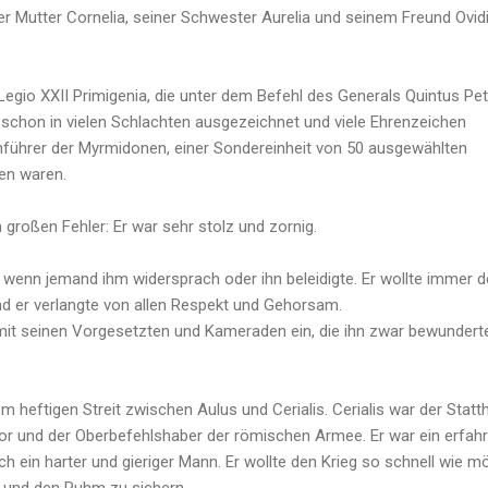
iner Mutter Cornelia, seiner Schwester Aurelia und seinem Freund Ovid
Legio XXII Primigenia, die unter dem Befehl des Generals Quintus Peti
ch schon in vielen Schlachten ausgezeichnet und viele Ehrenzeichen
Anführer der Myrmidonen, einer Sondereinheit von 50 ausgewählten
ben waren.
 großen Fehler: Er war sehr stolz und zornig.
, wenn jemand ihm widersprach oder ihn beleidigte. Er wollte immer d
und er verlangte von allen Respekt und Gehorsam.
mit seinen Vorgesetzten und Kameraden ein, die ihn zwar bewundert
 heftigen Streit zwischen Aulus und Cerialis. Cerialis war der Statth
ior und der Oberbefehlshaber der römischen Armee. Er war ein erfah
ch ein harter und gieriger Mann. Er wollte den Krieg so schnell wie m
 und den Ruhm zu sichern.