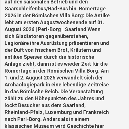
auf den saisonalen Betrieb und den
in Gesichtern Holzen Franz: Gastwirt und
Saarschleifenbus/Rad-Bus hin. Römertage
Original, der sich weigerte, das Dorf zu
2026 in der Römischen Villa Borg: Die Antike
verlassen. Schmetten Karl: Schmiedemeister in
lebt am ersten Augustwochenende auf 01.
vierter Generation – seine Werkstatt war Herz
August 2026 | Perl-Borg | Saarland Wenn
und Ohr des Dorfes. Wiederaufbau und Zukunft
sich Gladiatoren gegenüberstehen,
Nach Kriegsende began...
Legionäre ihre Ausrüstung präsentieren und
der Duft von frischem Brot, Kräutern und
antiken Speisen durch die historische
Anlage zieht, dann ist es wieder Zeit für die
Römertage in der Römischen Villa Borg. Am
1. und 2. August 2026 verwandelt sich der
Archäologiepark in eine lebendige Zeitreise
in das Römische Reich. Die Veranstaltung
zählt zu den Höhepunkten des Jahres und
lockt Besucher aus dem Saarland,
Rheinland-Pfalz, Luxemburg und Frankreich
nach Perl-Borg. Anders als in einem
klassischen Museum wird Geschichte hier