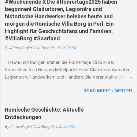
#Wochenende X Die #Römertage2026 haben
begonnen! Gladiatoren, Legionäre und
historische Handwerker beleben heute und
morgen die Römische Villa Borg in Perl. Ein
Highlight für Geschichtsfans und Familien.
#VillaBorg #Saarland
By Alfred Regler
Villa-Borg.de
11:36:00 PM
. Heute und morgen stehen die Römertage 2026 in der
Römischen Villa Borg im Mittelpunkt – mit Gladiatorenkämpfen,
Legionären, Handwerkern und Händlern. Die Veranstaltung läuft
jeweils von 10 bis 18 Uhr , Gladiatorenkämpfe finden um 12, 14
READ MORE » WEITER
und 17 Uhr statt. Gleichzeitig weist die Villa auf den saisonalen
Betrieb und den Saarschleifenbus/Rad-Bus hin. Römertage
2026 in der Römischen Villa Borg: Die Antike lebt am ersten
Römische Geschichte: Aktuelle
Augustwochenende auf 01. August 2026 | Perl-Borg | Saarland
Entdeckungen
Wenn sich Gladiatoren gegenüberstehen, Legionäre ihre
By Alfred Regler
Villa-Borg.de
5:25:00 PM
Ausrüstung präsentieren und der Duft von frischem Brot,
Kräutern und antiken Speisen durch die historische Anlage