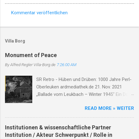
Kommentar veröffentlichen
K
o
m
Villa Borg
m
e
Monument of Peace
n
By Alfred Regler
Villa-Borg.de
7:26:00 AM
t
SR Retro - Hüben und Drüben: 1000 Jahre Perl-
a
Oberleuken ardmediathek.de 21. Nov. 2021
r
„Ballade vom Leukbach – Winter 1945“ Ein Dorf,
e
ein Bach, im Nebelgrau, die Zeit erstarrt, die
READ MORE » WEITER
Luft so rau. Der Leukbach fließt, doch trägt nun
Leid, durch Trümmer, Tod und Einsamkeit. Im
Schatten des Orscholzriegels' Macht, hat Krieg
Institutionen & wissenschaftliche Partner
das Dorf zur Ruh gebracht. Oberleuken, einst so
Institution / Akteur Schwerpunkt / Rolle in
still, liegt nun in Schutt, erfüllt vom Will'. Die