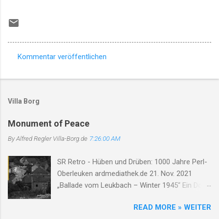
Kommentar veröffentlichen
K
o
m
Villa Borg
m
e
Monument of Peace
n
By Alfred Regler
Villa-Borg.de
7:26:00 AM
t
SR Retro - Hüben und Drüben: 1000 Jahre Perl-
a
Oberleuken ardmediathek.de 21. Nov. 2021
r
„Ballade vom Leukbach – Winter 1945“ Ein Dorf,
e
ein Bach, im Nebelgrau, die Zeit erstarrt, die
READ MORE » WEITER
Luft so rau. Der Leukbach fließt, doch trägt nun