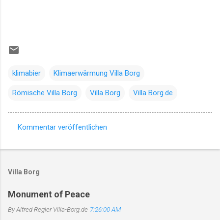
klimabier
Klimaerwärmung Villa Borg
Römische Villa Borg
Villa Borg
Villa Borg.de
Kommentar veröffentlichen
K
o
m
Villa Borg
m
e
Monument of Peace
n
By Alfred Regler
Villa-Borg.de
7:26:00 AM
t