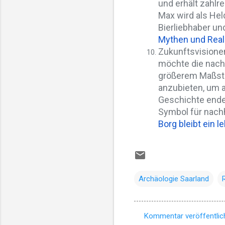
und erhält zahlr
Max wird als Held
Bierliebhaber un
Mythen und Realit
Zukunftsvisionen
möchte die nachh
größerem Maßsta
anzubieten, um a
Geschichte endet 
Symbol für nach
Borg bleibt ein 
Archäologie Saarland
Kommentar veröffentlic