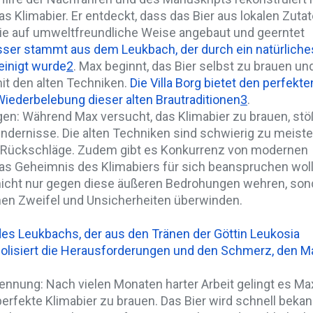
as Klimabier. Er entdeckt, dass das Bier aus lokalen Zuta
die auf umweltfreundliche Weise angebaut und geerntet
ser stammt aus dem Leukbach, der durch ein natürliche
einigt wurde
2
. Max beginnt, das Bier selbst zu brauen un
it den alten Techniken.
Die Villa Borg bietet den perfekte
iederbelebung dieser alten Brautraditionen
3
.
n: Während Max versucht, das Klimabier zu brauen, stöß
indernisse. Die alten Techniken sind schwierig zu meiste
le Rückschläge. Zudem gibt es Konkurrenz von modernen
das Geheimnis des Klimabiers für sich beanspruchen wol
icht nur gegen diese äußeren Bedrohungen wehren, son
nen Zweifel und Unsicherheiten überwinden.
es Leukbachs, der aus den Tränen der Göttin Leukosia
bolisiert die Herausforderungen und den Schmerz, den M
ennung: Nach vielen Monaten harter Arbeit gelingt es Ma
 perfekte Klimabier zu brauen. Das Bier wird schnell bekan