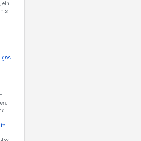
 ein
mnis
signs
n
en.
nd
lte
 Max