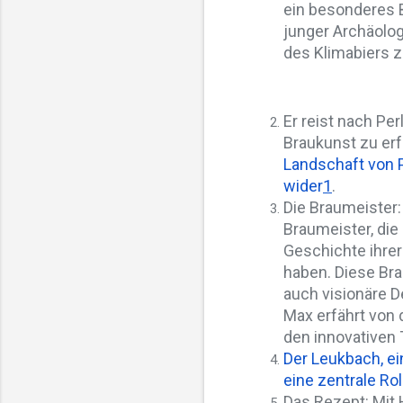
ein besonderes B
junger Archäolog
des Klimabiers z
Er reist nach Pe
Braukunst zu er
Landschaft von P
wider
1
.
Die Braumeister:
Braumeister, die
Geschichte ihrer
haben. Diese Bra
auch visionäre D
Max erfährt von
den innovativen 
Der Leukbach, ei
eine zentrale Rol
Das Rezept: Mit 