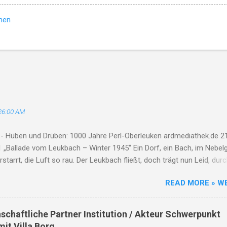
hen
26:00 AM
 - Hüben und Drüben: 1000 Jahre Perl-Oberleuken ardmediathek.de 21
 „Ballade vom Leukbach – Winter 1945“ Ein Dorf, ein Bach, im Nebelg
erstarrt, die Luft so rau. Der Leukbach fließt, doch trägt nun Leid, dur
Tod und Einsamkeit. Im Schatten des Orscholzriegels' Macht, hat Kr
READ MORE » W
zur Ruh gebracht. Oberleuken, einst so still, liegt nun in Schutt, erfül
e Häuser brennen, Felder leer, der Himmel weint, die Herzen schwer. De
fließt durch Asche, Stein, nimmt mit das Leid, lässt niemand allein.
nschaftliche Partner Institution / Akteur Schwerpunkt
kamen, zogen fort, zurück blieb nur ein öder Ort. Der Leukbach, Zeu
mit Villa Borg