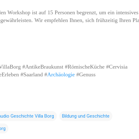
den Workshop ist auf 15 Personen begrenzt, um ein intensives
 gewährleisten. Wir empfehlen Ihnen, sich frühzeitig Ihren Pl
illaBorg #AntikeBraukunst #RömischeKüche #Cervisia
eErleben #Saarland #
Archäologie
#Genuss
audio Geschichte Villa Borg
Bildung und Geschichte
org