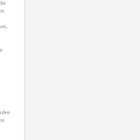
die
en
ken,
im
orden
en