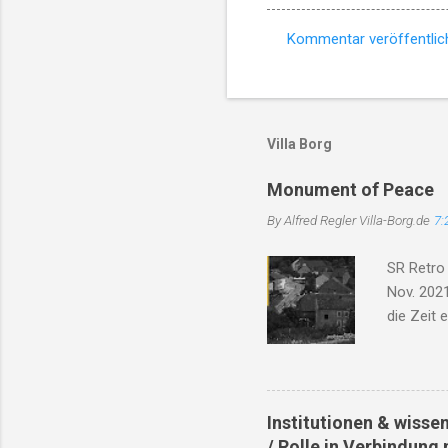
Kommentar veröffentlic
K
o
m
m
Villa Borg
e
Monument of Peace
n
By Alfred Regler
Villa-Borg.de
7:
t
a
SR Retro
r
Nov. 2021
e
die Zeit 
Trümmer, 
das Dorf 
Will'. Di
Bach, er 
Institutionen & wisse
Soldaten 
/ Rolle in Verbindung 