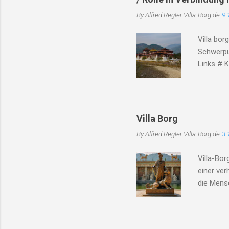
dieser Ze
By Alfred Regler
Villa-Borg.de
9:
dicht, ve
Hoffnung,
Villa bor
erneut be
Schwerpu
Links # K
unterhält
Rekonstru
Konserva
Kooperati
Villa Borg
borg.de )
By Alfred Regler
Villa-Borg.de
3:
Experime
Kooperati
Villa-Bor
genannt. 
einer ve
Archäolog
die Mensc
Website m
insbeson
Die Hitz
Region ge