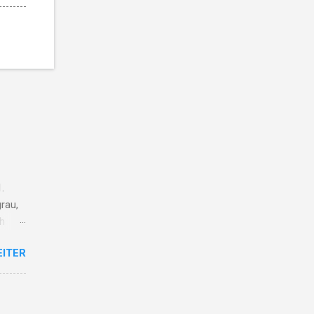
.
rau,
ch
ieg
EITER
lt vom
r
ge