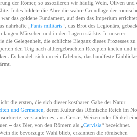
rung der Römer, so assoziieren wir häufig Wein, Oliven und 
lite. Indes bildete die Ähre die wahre Grundlage der römisch
 war das goldene Fundament, auf dem das Imperium errichtet
s nahrhafte „
Panis militaris
“, das Brot des Legionärs, gebac
n langen Märschen und in den Lagern stärkte. In unserer
ie die Gelegenheit, die schlichte Eleganz dieses Prozesses zu
perten den Teig nach althergebrachten Rezepten kneten und 
ken. Es handelt sich um ein Erlebnis, das handfeste Einblicke
ärmt.
ht die ersten, die sich dieser kostbaren Gabe der Natur
lten und Germanen
, deren Kultur das Römische Reich im N
absorbierte, verstanden es, aus Gerste, Weizen oder Dinkel ein
uen – das Bier, von den Römern als „
Cervisia
“ bezeichnet.
ein die bevorzugte Wahl blieb, erkannten die römischen