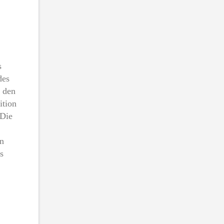
s
des
f den
ition
 Die
en
s