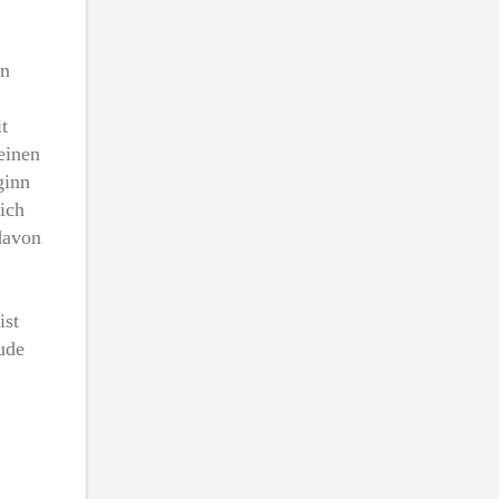
en
t
einen
ginn
ich
davon
ist
ude