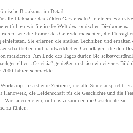
 römische Braukunst im Detail
ür alle Liebhaber des kühlen Gerstensafts! In einem exklusiv
 entführen wir Sie in die Welt des römischen Bierbrauens.
rieren, wie die Römer das Getreide maischten, die Flüssigkei
einleiteten. Sie erlernen die antiken Techniken und erhalten 
issenschaftlichen und handwerklichen Grundlagen, die den Be
tion markierten. Am Ende des Tages dürfen Sie selbstverständl
achgestellten „Cervisia“ genießen und sich ein eigenes Bild 
r 2000 Jahren schmeckte.
 Workshop – es ist eine Zeitreise, die alle Sinne anspricht. Es 
as Handwerk, die Leidenschaft für die Geschichte und die Fre
 Wir laden Sie ein, mit uns zusammen die Geschichte zu
nd zu fühlen.