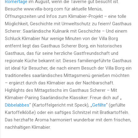
Römertage
im August, wenn die Taverne gut besucht ist.
Besuche www.villa-borg.com für aktuelle Menüs,
Öffnungszeiten und Infos zum Klimabier-Projekt – eine tolle
Möglichkeit, Geschichte mit Umweltschutz zu feiern! Gasthaus
Scherer: Saarländische Kulinarik mit Geschichte – Und einem
Schluck Klimabier Nur wenige Minuten von der Villa Borg
entfernt liegt das Gasthaus Scherer Borg, ein historisches
Gasthaus, das für seine herzliche Gastfreundschaft und
regionale Küche bekannt ist. Dieses familiengeführte Gasthaus
ist ideal für Besucher, die nach einem Besuch der Villa Borg ein
traditionelles saarländisches Mittagsmenü genießen möchten
– ergänzt durch das Klimabier aus der Nachbarschaft.
Highlights des Mittagstischs im Gasthaus Scherer – Mit
Klimabier-Pairing Saarländische Klassiker: Freue dich auf „
Dibbelabbes
“ (Kartoffelgericht mit Speck), „
Gefillte
“ (gefüllte
Kartoffelklöße) oder ein saftiges Schnitzel mit Bratkartoffeln.
Das herzhafte Aroma harmoniert wunderbar mit dem frischen,
nachhaltigen Klimabier.