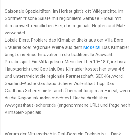
Saisonale Spezialitäten: Im Herbst gibt’s oft Wildgerichte, im
Sommer frische Salate mit regionalem Gemüse – ideal mit
dem umweltfreundlichen Bier, das regionale Hopfen und Malz
verwendet.
Lokale Biere: Probiere das Klimabier direkt aus der Villa Borg
Brauerei oder regionale Weine aus dem
Moseltal
. Das Klimabier
bringt eine Brise Innovation in die traditionelle Auswahl.
Preisbeispiel: Ein Mittagstisch-Menü liegt bei 10–18 €, inklusive
Hauptgericht und Getränk. Das Klimabier kostet hier etwa 4 €
und unterstreicht die regionale Partnerschaft. SEO-Keyword:
Saarland-Küche Gasthaus Scherer Aufenthalt Tipp: Das
Gasthaus Scherer bietet auch Übernachtungen an – ideal, wenn
du die Region erkunden möchtest. Buche direkt über
www.gasthaus-scherer.de (angenommene URL) und frage nach
Klimabier-Specials.
Warum der Mittagstisch in Perl-Borg ein Erlebnis ist – Dank