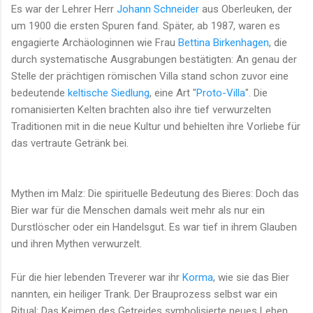
Es war der Lehrer Herr
Johann Schneider
aus Oberleuken, der
um 1900 die ersten Spuren fand. Später, ab 1987, waren es
engagierte Archäologinnen wie Frau
Bettina Birkenhagen
, die
durch systematische Ausgrabungen bestätigten: An genau der
Stelle der prächtigen römischen Villa stand schon zuvor eine
bedeutende
keltische Siedlung
, eine Art "
Proto-Villa
". Die
romanisierten Kelten brachten also ihre tief verwurzelten
Traditionen mit in die neue Kultur und behielten ihre Vorliebe für
das vertraute Getränk bei.
Mythen im Malz: Die spirituelle Bedeutung des Bieres: Doch das
Bier war für die Menschen damals weit mehr als nur ein
Durstlöscher oder ein Handelsgut. Es war tief in ihrem Glauben
und ihren Mythen verwurzelt.
Für die hier lebenden Treverer war ihr
Korma
, wie sie das Bier
nannten, ein heiliger Trank. Der Brauprozess selbst war ein
Ritual: Das Keimen des Getreides symbolisierte neues Leben,