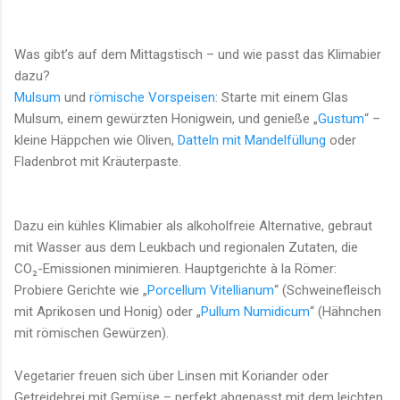
Was gibt’s auf dem Mittagstisch – und wie passt das Klimabier
dazu?
Mulsum
und
römische Vorspeisen
: Starte mit einem Glas
Mulsum, einem gewürzten Honigwein, und genieße „
Gustum
“ –
kleine Häppchen wie Oliven,
Datteln mit Mandelfüllung
oder
Fladenbrot mit Kräuterpaste.
Dazu ein kühles Klimabier als alkoholfreie Alternative, gebraut
mit Wasser aus dem Leukbach und regionalen Zutaten, die
CO₂-Emissionen minimieren. Hauptgerichte à la Römer:
Probiere Gerichte wie „
Porcellum Vitellianum
“ (Schweinefleisch
mit Aprikosen und Honig) oder „
Pullum Numidicum
“ (Hähnchen
mit römischen Gewürzen).
Vegetarier freuen sich über Linsen mit Koriander oder
Getreidebrei mit Gemüse – perfekt abgepasst mit dem leichten,