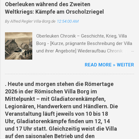
unter Arbeitern, die während ihrer Arbeit
Kooperationen mit Universitäten wie
Oberleuken während des Zweiten
zusammengebrochen sind. Die Hitze hat auch
Saarbrücken, Köln, Trier, Marburg, Utrecht
Weltkriegs: Kämpfe am Orscholzriegel
zu Waldbränden und nahezu ausgetrockneten
genannt. ( villa-borg.de ) ARCHEOglas /
By Alfred Regler
Villa-Borg.de
12:54:00 AM
Flüssen in der Region geführt. Die Klimakrise
Glasofenexperiment Experimentelle
zeigt sich in Borg deutlich, und die Situation ist
Archäologie im Bereich Glashütten /
Oberleuken Chronik – Geschichte, Krieg, Villa
besorgniserregend. Mehrere Menschen,
Glasfertigung Private / projektbezogene
Borg - [Kurze, prägnante Beschreibung der Villa
darunter ein Bäcker, ein Bauarbeiter, ein
Website mit Fokus auf rekonstruktive
und ihrer Angebote] Wiederaufbau Chronik
Straßenmarkierer und ein
Glasforschung am Standort Villa Borg (...
Oberleuken Geschichte Zweiter Weltkrieg
Supermarktmitarbeiter, sind Opfer der Hitze
READ MORE » WEITER
Persönlichkeiten Wiederaufbau Die Anfänge
geworden. Die Bedingungen sind so extrem,
von Oberleuken Die erste urkundliche
dass selbst Touristen unter der Hitze leiden.
Erwähnung stammt aus dem Jahr 964.
Angesichts der Todesfälle und des Leids haben
. Heute und morgen stehen die Römertage
Oberleuken entwickelte sich aus einem
einige Arbeiterorganisationen und
2026 in der Römischen Villa Borg im
fränkischen Gutshof entlang des Leukbaches...
Gewerkschaften verbesserte
Mittelpunkt – mit Gladiatorenkämpfen,
Der Zweite Weltkrieg und der Orscholzriegel Als
Arbeitsbedingungen gefordert und sogar mit
Legionären, Handwerkern und Händlern. Die
Teil des Westwalls wurde Oberleuken
Streiks gedroht, u...
Veranstaltung läuft jeweils von 10 bis 18
strategisch in das Verteidigungssystem des
Uhr, Gladiatorenkämpfe finden um 12, 14
Orscholzriegel integriert. 1944/45 wurde das
und 17 Uhr statt. Gleichzeitig weist die Villa
Dorf fast vollständig zerstört... Ortsgeschichte
auf den saisonalen Betrieb und den