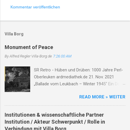
Kommentar veröffentlichen
K
o
m
Villa Borg
m
e
Monument of Peace
n
By Alfred Regler
Villa-Borg.de
7:26:00 AM
t
a
SR Retro - Hüben und Drüben: 1000 Jahre Perl-
Oberleuken ardmediathek.de 21. Nov. 2021
r
„Ballade vom Leukbach – Winter 1945“ Ein Dorf,
e
ein Bach, im Nebelgrau, die Zeit erstarrt, die
READ MORE » WEITER
Luft so rau. Der Leukbach fließt, doch trägt nun
Leid, durch Trümmer, Tod und Einsamkeit. Im
Schatten des Orscholzriegels' Macht, hat Krieg
Institutionen & wissenschaftliche Partner
das Dorf zur Ruh gebracht. Oberleuken, einst so
Institution / Akteur Schwerpunkt / Rolle in
still, liegt nun in Schutt, erfüllt vom Will'. Die
Verbindung mit Villa Borg