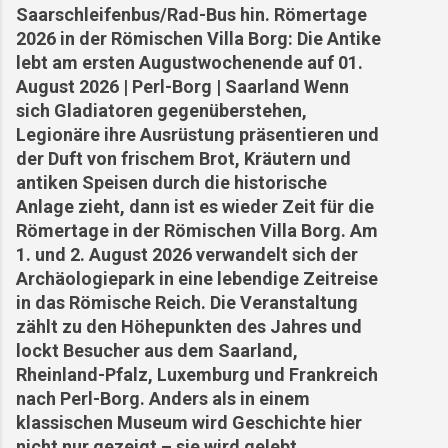
in Gesichtern Holzen Franz: Gastwirt und
Saarschleifenbus/Rad-Bus hin. Römertage
Original, der sich weigerte, das Dorf zu
2026 in der Römischen Villa Borg: Die Antike
verlassen. Schmetten Karl: Schmiedemeister in
lebt am ersten Augustwochenende auf 01.
vierter Generation – seine Werkstatt war Herz
August 2026 | Perl-Borg | Saarland Wenn
und Ohr des Dorfes. Wiederaufbau und Zukunft
sich Gladiatoren gegenüberstehen,
Nach Kriegsende began...
Legionäre ihre Ausrüstung präsentieren und
der Duft von frischem Brot, Kräutern und
antiken Speisen durch die historische
Anlage zieht, dann ist es wieder Zeit für die
Römertage in der Römischen Villa Borg. Am
1. und 2. August 2026 verwandelt sich der
Archäologiepark in eine lebendige Zeitreise
in das Römische Reich. Die Veranstaltung
zählt zu den Höhepunkten des Jahres und
lockt Besucher aus dem Saarland,
Rheinland-Pfalz, Luxemburg und Frankreich
nach Perl-Borg. Anders als in einem
klassischen Museum wird Geschichte hier
nicht nur gezeigt – sie wird gelebt.