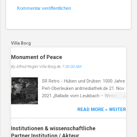
Kommentar veröffentlichen
K
o
m
m
Villa Borg
e
Monument of Peace
n
t
By Alfred Regler
Villa-Borg.de
7:26:00 AM
a
SR Retro - Hüben und Drüben: 1000 Jahre
r
Perl-Oberleuken ardmediathek.de 21. Nov.
e
2021 „Ballade vom Leukbach – Winter
1945“ Ein Dorf, ein Bach, im Nebelgrau,
READ MORE » WEITER
die Zeit erstarrt, die Luft so rau. Der
Leukbach fließt, doch trägt nun Leid,
durch Trümmer, Tod und Einsamkeit. Im
Institutionen & wissenschaftliche
Schatten des Orscholzriegels' Macht, hat
Partner Institution / Akteur