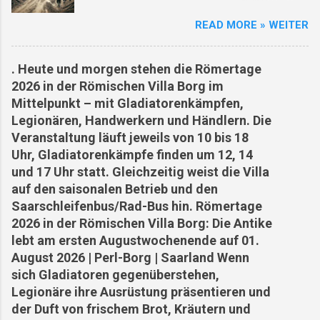
Glasforschung am Standort Villa Borg (...
Oberleuken Geschichte Zweiter Weltkrieg
Supermarktmitarbeiter, sind Opfer der Hitze
READ MORE » WEITER
Persönlichkeiten Wiederaufbau Die Anfänge
geworden. Die Bedingungen sind so extrem,
von Oberleuken Die erste urkundliche
dass selbst Touristen unter der Hitze leiden.
Erwähnung stammt aus dem Jahr 964.
Angesichts der Todesfälle und des Leids haben
. Heute und morgen stehen die Römertage
Oberleuken entwickelte sich aus einem
einige Arbeiterorganisationen und
2026 in der Römischen Villa Borg im
fränkischen Gutshof entlang des Leukbaches...
Gewerkschaften verbesserte
Mittelpunkt – mit Gladiatorenkämpfen,
Der Zweite Weltkrieg und der Orscholzriegel Als
Arbeitsbedingungen gefordert und sogar mit
Legionären, Handwerkern und Händlern. Die
Teil des Westwalls wurde Oberleuken
Streiks gedroht, u...
Veranstaltung läuft jeweils von 10 bis 18
strategisch in das Verteidigungssystem des
Uhr, Gladiatorenkämpfe finden um 12, 14
Orscholzriegel integriert. 1944/45 wurde das
und 17 Uhr statt. Gleichzeitig weist die Villa
Dorf fast vollständig zerstört... Ortsgeschichte
auf den saisonalen Betrieb und den
in Gesichtern Holzen Franz: Gastwirt und
Saarschleifenbus/Rad-Bus hin. Römertage
Original, der sich weigerte, das Dorf zu
2026 in der Römischen Villa Borg: Die Antike
verlassen. Schmetten Karl: Schmiedemeister in
lebt am ersten Augustwochenende auf 01.
vierter Generation – seine Werkstatt war Herz
August 2026 | Perl-Borg | Saarland Wenn
und Ohr des Dorfes. Wiederaufbau und Zukunft
sich Gladiatoren gegenüberstehen,
Nach Kriegsende began...
Legionäre ihre Ausrüstung präsentieren und
der Duft von frischem Brot, Kräutern und