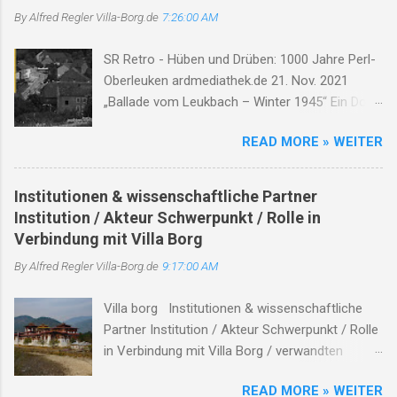
n
By Alfred Regler
Villa-Borg.de
7:26:00 AM
t
SR Retro - Hüben und Drüben: 1000 Jahre Perl-
a
Oberleuken ardmediathek.de 21. Nov. 2021
r
„Ballade vom Leukbach – Winter 1945“ Ein Dorf,
e
ein Bach, im Nebelgrau, die Zeit erstarrt, die
READ MORE » WEITER
Luft so rau. Der Leukbach fließt, doch trägt nun
Leid, durch Trümmer, Tod und Einsamkeit. Im
Schatten des Orscholzriegels' Macht, hat Krieg
Institutionen & wissenschaftliche Partner
das Dorf zur Ruh gebracht. Oberleuken, einst so
Institution / Akteur Schwerpunkt / Rolle in
still, liegt nun in Schutt, erfüllt vom Will'. Die
Verbindung mit Villa Borg
Häuser brennen, Felder leer, der Himmel weint,
By Alfred Regler
Villa-Borg.de
9:17:00 AM
die Herzen schwer. Der Bach, er fließt durch
Asche, Stein, nimmt mit das Leid, lässt niemand
Villa borg Institutionen & wissenschaftliche
allein. Soldaten kamen, zogen fort, zurück blieb
Partner Institution / Akteur Schwerpunkt / Rolle
nur ein öder Ort. Der Leukbach, Zeuge dieser
in Verbindung mit Villa Borg / verwandten
Zeit, erzählt von Schmerz und Bitterkeit. Doch
Themen Hinweise / Links # Kulturstiftung
selbst im Dunkel, tief und dicht, verliert der Bach
READ MORE » WEITER
Merzig-Wadern Träger des Archäologieparks