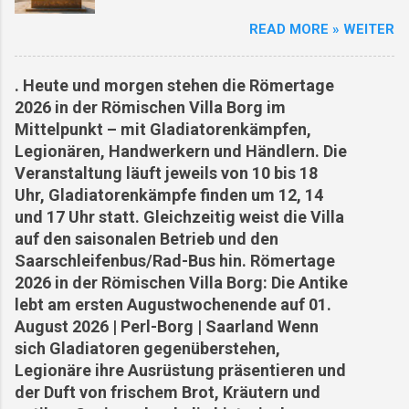
schwerwiegende Auswirkungen auf die
/ akademische Institute Forschung, Lehre,
READ MORE » WEITER
Menschen vor Ort hat. Die extreme Hitze hat zu
Kooperation bei Experimenten & Publikationen
mehreren Todesfällen geführt, insbesondere
In der Villa-Borg-Dokumentation werden
unter Arbeitern, die während ihrer Arbeit
Kooperationen mit Universitäten wie
. Heute und morgen stehen die Römertage
zusammengebrochen sind. Die Hitze hat auch
Saarbrücken, Köln, Trier, Marburg, Utrecht
2026 in der Römischen Villa Borg im
zu Waldbränden und nahezu ausgetrockneten
genannt. ( villa-borg.de ) ARCHEOglas /
Mittelpunkt – mit Gladiatorenkämpfen,
Flüssen in der Region geführt. Die Klimakrise
Glasofenexperiment Experimentelle
Legionären, Handwerkern und Händlern. Die
zeigt sich in Borg deutlich, und die Situation ist
Archäologie im Bereich Glashütten /
Veranstaltung läuft jeweils von 10 bis 18
besorgniserregend. Mehrere Menschen,
Glasfertigung Private / projektbezogene
Uhr, Gladiatorenkämpfe finden um 12, 14
darunter ein Bäcker, ein Bauarbeiter, ein
Website mit Fokus auf rekonstruktive
und 17 Uhr statt. Gleichzeitig weist die Villa
Straßenmarkierer und ein
Glasforschung am Standort Villa Borg (...
auf den saisonalen Betrieb und den
Supermarktmitarbeiter, sind Opfer der Hitze
Saarschleifenbus/Rad-Bus hin. Römertage
geworden. Die Bedingungen sind so extrem,
2026 in der Römischen Villa Borg: Die Antike
dass selbst Touristen unter der Hitze leiden.
lebt am ersten Augustwochenende auf 01.
Angesichts der Todesfälle und des Leids haben
August 2026 | Perl-Borg | Saarland Wenn
einige Arbeiterorganisationen und
sich Gladiatoren gegenüberstehen,
Gewerkschaften verbesserte
Legionäre ihre Ausrüstung präsentieren und
Arbeitsbedingungen gefordert und sogar mit
der Duft von frischem Brot, Kräutern und
Streiks gedroht, u...