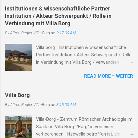
e
Institutionen & wissenschaftliche Partner
Institution / Akteur Schwerpunkt / Rolle in
n
Verbindung mit Villa Borg
t
By Alfred Regler
a
Villa-Borg.de
9:17:00 AM
r
Villa borg Institutionen & wissenschaftliche
e
Partner Institution / Akteur Schwerpunkt / Rolle
in Verbindung mit Villa Borg / verwandten
Themen Hinweise / Links # Kulturstiftung
READ MORE » WEITER
Merzig-Wadern Träger des Archäologieparks
Villa Borg unterhält die Villa Borg als
Freilichtmuseum , koordiniert Ausgrabung,
Villa Borg
Rekonstruktion und Besucherprogramm ( villa-
By Alfred Regler
Villa-Borg.de
3:15:00 AM
borg.de ) Staatliches Konservatoramt
(Saarland) Denkmalpflege, archäologischer
Villa-Borg - Zentrum Römischer Archäologie im
Denkmalschutz in Kooperation mit der
Saarland Villa Borg "Borg" in von einer
Kulturstiftung bei Ausgrabungen &
verheerenden Hitzewelle betroffen ist, die
Rekonstruktionen ( villa-borg.de ) Universitäten