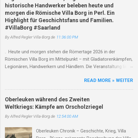
historische Handwerker beleben heute und
morgen die Römische Villa Borg in Perl. Ein
Highlight für Geschichtsfans und Familien.
#VillaBorg #Saarland
By Alfred Regler
Villa-Borg.de
11:36:00 PM
. Heute und morgen stehen die Römertage 2026 in der
Römischen Villa Borg im Mittelpunkt – mit Gladiatorenkämpfen,
Legionären, Handwerkern und Händlern. Die Veranstaltung läuft
jeweils von 10 bis 18 Uhr , Gladiatorenkämpfe finden um 12, 14
READ MORE » WEITER
und 17 Uhr statt. Gleichzeitig weist die Villa auf den saisonalen
Betrieb und den Saarschleifenbus/Rad-Bus hin. Römertage
2026 in der Römischen Villa Borg: Die Antike lebt am ersten
Oberleuken während des Zweiten
Augustwochenende auf 01. August 2026 | Perl-Borg | Saarland
Weltkriegs: Kämpfe am Orscholzriegel
Wenn sich Gladiatoren gegenüberstehen, Legionäre ihre
By Alfred Regler
Villa-Borg.de
12:54:00 AM
Ausrüstung präsentieren und der Duft von frischem Brot,
Kräutern und antiken Speisen durch die historische Anlage
Oberleuken Chronik – Geschichte, Krieg, Villa
zieht, dann ist es wieder Zeit für die Römertage in der