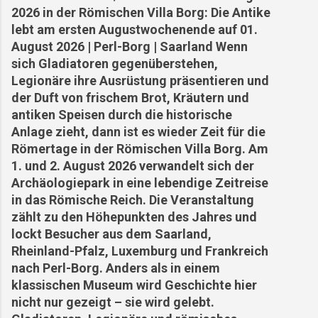
geworden. Die Bedingungen sind so extrem,
2026 in der Römischen Villa Borg: Die Antike
dass selbst Touristen unter der Hitze leiden.
lebt am ersten Augustwochenende auf 01.
Angesichts der Todesfälle und des Leids haben
August 2026 | Perl-Borg | Saarland Wenn
einige Arbeiterorganisationen und
sich Gladiatoren gegenüberstehen,
Gewerkschaften verbesserte
Legionäre ihre Ausrüstung präsentieren und
Arbeitsbedingungen gefordert und sogar mit
der Duft von frischem Brot, Kräutern und
Streiks gedroht, u...
antiken Speisen durch die historische
Anlage zieht, dann ist es wieder Zeit für die
Römertage in der Römischen Villa Borg. Am
1. und 2. August 2026 verwandelt sich der
Archäologiepark in eine lebendige Zeitreise
in das Römische Reich. Die Veranstaltung
zählt zu den Höhepunkten des Jahres und
lockt Besucher aus dem Saarland,
Rheinland-Pfalz, Luxemburg und Frankreich
nach Perl-Borg. Anders als in einem
klassischen Museum wird Geschichte hier
nicht nur gezeigt – sie wird gelebt.