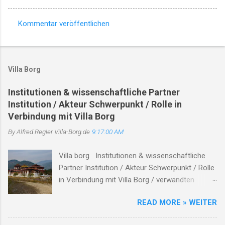
Kommentar veröffentlichen
K
o
m
Villa Borg
m
e
Institutionen & wissenschaftliche Partner
Institution / Akteur Schwerpunkt / Rolle in
n
Verbindung mit Villa Borg
t
By Alfred Regler
a
Villa-Borg.de
9:17:00 AM
r
Villa borg Institutionen & wissenschaftliche
e
Partner Institution / Akteur Schwerpunkt / Rolle
in Verbindung mit Villa Borg / verwandten
Themen Hinweise / Links # Kulturstiftung
READ MORE » WEITER
Merzig-Wadern Träger des Archäologieparks
Villa Borg unterhält die Villa Borg als