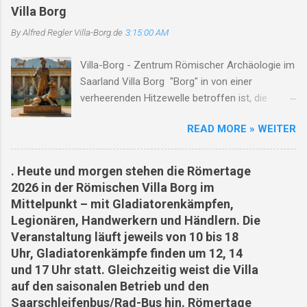
Freilichtmuseum , koordiniert Ausgrabung,
Villa Borg
Rekonstruktion und Besucherprogramm ( villa-
By Alfred Regler
Villa-Borg.de
3:15:00 AM
borg.de ) Staatliches Konservatoramt
(Saarland) Denkmalpflege, archäologischer
Villa-Borg - Zentrum Römischer Archäologie im
Denkmalschutz in Kooperation mit der
Saarland Villa Borg "Borg" in von einer
Kulturstiftung bei Ausgrabungen &
verheerenden Hitzewelle betroffen ist, die
Rekonstruktionen ( villa-borg.de ) Universitäten
schwerwiegende Auswirkungen auf die
/ akademische Institute Forschung, Lehre,
READ MORE » WEITER
Menschen vor Ort hat. Die extreme Hitze hat zu
Kooperation bei Experimenten & Publikationen
mehreren Todesfällen geführt, insbesondere
In der Villa-Borg-Dokumentation werden
unter Arbeitern, die während ihrer Arbeit
Kooperationen mit Universitäten wie
. Heute und morgen stehen die Römertage
zusammengebrochen sind. Die Hitze hat auch
Saarbrücken, Köln, Trier, Marburg, Utrecht
2026 in der Römischen Villa Borg im
zu Waldbränden und nahezu ausgetrockneten
genannt. ( villa-borg.de ) ARCHEOglas /
Mittelpunkt – mit Gladiatorenkämpfen,
Flüssen in der Region geführt. Die Klimakrise
Glasofenexperiment Experimentelle
Legionären, Handwerkern und Händlern. Die
zeigt sich in Borg deutlich, und die Situation ist
Archäologie im Bereich Glashütten /
Veranstaltung läuft jeweils von 10 bis 18
besorgniserregend. Mehrere Menschen,
Glasfertigung Private / projektbezogene
Uhr, Gladiatorenkämpfe finden um 12, 14
darunter ein Bäcker, ein Bauarbeiter, ein
Website mit Fokus auf rekonstruktive
und 17 Uhr statt. Gleichzeitig weist die Villa
Straßenmarkierer und ein
Glasforschung am Standort Villa Borg (...
auf den saisonalen Betrieb und den
Supermarktmitarbeiter, sind Opfer der Hitze
Saarschleifenbus/Rad-Bus hin. Römertage