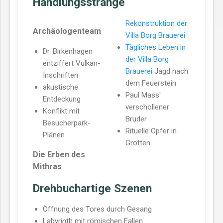
Handlungsstränge
Rekonstruktion der
Archäologenteam
Villa Borg Brauerei
Tägliches Leben in
Dr. Birkenhagen
der Villa Borg
entziffert Vulkan-
Brauerei
Jagd nach
Inschriften
dem Feuerstein
akustische
Paul Mass'
Entdeckung
verschollener
Konflikt mit
Bruder
Besucherpark-
Rituelle Opfer in
Plänen
Grotten
Die Erben des
Mithras
Drehbuchartige Szenen
Öffnung des Tores durch Gesang
Labyrinth mit römischen Fallen