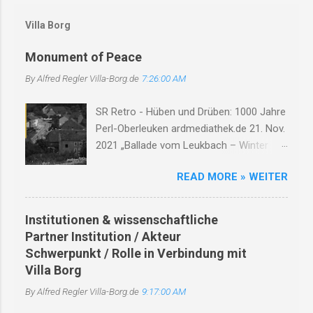
m
Villa Borg
m
e
Monument of Peace
n
By Alfred Regler
Villa-Borg.de
7:26:00 AM
t
a
SR Retro - Hüben und Drüben: 1000 Jahre
r
Perl-Oberleuken ardmediathek.de 21. Nov.
e
2021 „Ballade vom Leukbach – Winter
1945“ Ein Dorf, ein Bach, im Nebelgrau,
READ MORE » WEITER
die Zeit erstarrt, die Luft so rau. Der
Leukbach fließt, doch trägt nun Leid,
durch Trümmer, Tod und Einsamkeit. Im
Institutionen & wissenschaftliche
Schatten des Orscholzriegels' Macht, hat
Partner Institution / Akteur
Krieg das Dorf zur Ruh gebracht.
Schwerpunkt / Rolle in Verbindung mit
Oberleuken, einst so still, liegt nun in
Villa Borg
Schutt, erfüllt vom Will'. Die Häuser
By Alfred Regler
Villa-Borg.de
9:17:00 AM
brennen, Felder leer, der Himmel weint, die
Herzen schwer. Der Bach, er fließt durch