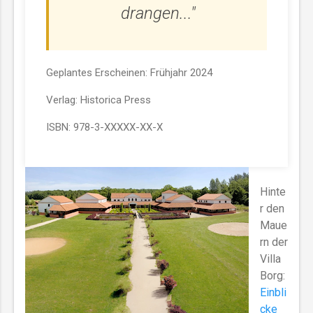
drangen..."
Geplantes Erscheinen: Frühjahr 2024
Verlag: Historica Press
ISBN: 978-3-XXXXX-XX-X
Hinte
r den
Maue
rn der
Villa
Borg:
Einbli
cke