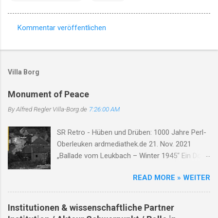
Kommentar veröffentlichen
K
o
m
Villa Borg
m
e
Monument of Peace
n
By Alfred Regler
Villa-Borg.de
7:26:00 AM
t
SR Retro - Hüben und Drüben: 1000 Jahre Perl-
a
Oberleuken ardmediathek.de 21. Nov. 2021
r
„Ballade vom Leukbach – Winter 1945“ Ein Dorf,
e
ein Bach, im Nebelgrau, die Zeit erstarrt, die
READ MORE » WEITER
Luft so rau. Der Leukbach fließt, doch trägt nun
Leid, durch Trümmer, Tod und Einsamkeit. Im
Schatten des Orscholzriegels' Macht, hat Krieg
Institutionen & wissenschaftliche Partner
das Dorf zur Ruh gebracht. Oberleuken, einst so