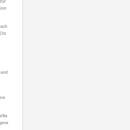
zur
ion.
bach
Chr.
 und
ere.
illa
egene