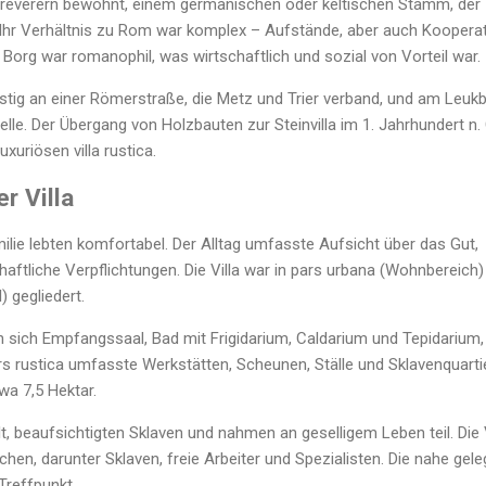
Treverern bewohnt, einem germanischen oder keltischen Stamm, der 
 Ihr Verhältnis zu Rom war komplex – Aufstände, aber auch Kooperat
a Borg war romanophil, was wirtschaftlich und sozial von Vorteil war.
ünstig an einer Römerstraße, die Metz und Trier verband, und am Leuk
lle. Der Übergang von Holzbauten zur Steinvilla im 1. Jahrhundert n. 
uxuriösen villa rustica.
er Villa
lie lebten komfortabel. Der Alltag umfasste Aufsicht über das Gut,
ftliche Verpflichtungen. Die Villa war in pars urbana (Wohnbereich)
) gegliedert.
n sich Empfangssaal, Bad mit Frigidarium, Caldarium und Tepidarium,
s rustica umfasste Werkstätten, Scheunen, Ställe und Sklavenquarti
wa 7,5 Hektar.
, beaufsichtigten Sklaven und nahmen an geselligem Leben teil. Die V
en, darunter Sklaven, freie Arbeiter und Spezialisten. Die nahe gel
Treffpunkt.