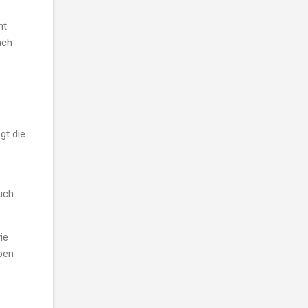
ht
ach
gt die
Auch
ie
ben