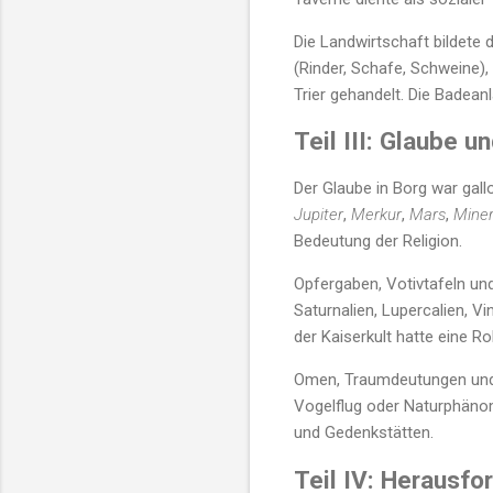
Die Landwirtschaft bildete
(Rinder, Schafe, Schweine)
Trier gehandelt. Die Badeanl
Teil III: Glaube 
Der Glaube in Borg war gal
Jupiter
,
Merkur
,
Mars
,
Mine
Bedeutung der Religion.
Opfergaben, Votivtafeln und
Saturnalien, Lupercalien, Vi
der Kaiserkult hatte eine Rol
Omen, Traumdeutungen und 
Vogelflug oder Naturphäno
und Gedenkstätten.
Teil IV: Herausf