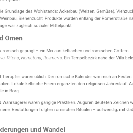
 die Grundlage des Wohlstands: Ackerbau (Weizen, Gemüse), Viehzuc
, Weinbau, Bienenzucht. Produkte wurden entlang der Römerstraße n
age war zugleich sozialer Mittelpunkt.
und Omen
lo-römisch geprägt – ein Mix aus keltischen und römischen Göttern:
rva
,
Ritona
,
Nemetona
,
Rosmerta
. Ein Tempelbezirk nahe der Villa bele
 Tieropfer waren üblich. Der römische Kalender war reich an Festen:
nalien. Lokale keltische Feiern ergänzten den religiösen Jahreslauf. 
le in Borg.
Wahrsagerei waren gängige Praktiken. Auguren deuteten Zeichen w
mene. Bestattungen folgten römischen Ritualen – aufwendig, mit Ga
orderungen und Wandel