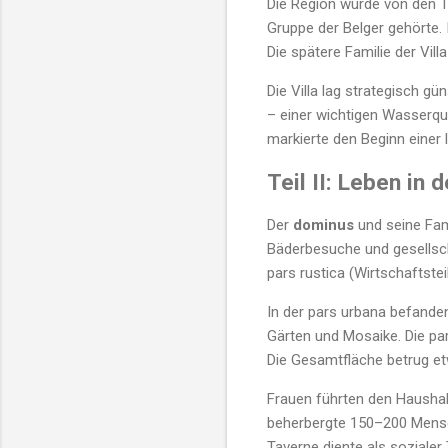
Die Region wurde von den 
Gruppe der Belger gehörte.
Die spätere Familie der Vill
Die Villa lag strategisch g
– einer wichtigen Wasserque
markierte den Beginn einer l
Teil II: Leben in d
Der
dominus
und seine Fami
Bäderbesuche und gesellscha
pars rustica (Wirtschaftsteil
In der pars urbana befande
Gärten und Mosaike. Die par
Die Gesamtfläche betrug et
Frauen führten den Haushalt
beherbergte 150–200 Mensch
Taverne diente als sozialer 