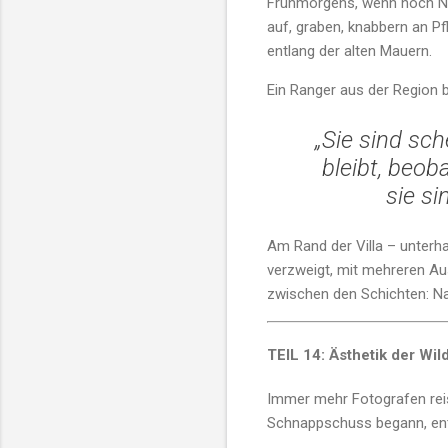
Frühmorgens, wenn noch Neb
auf, graben, knabbern an Pf
entlang der alten Mauern.
Ein Ranger aus der Region b
„Sie sind sc
bleibt, beob
sie si
Am Rand der Villa – unterha
verzweigt, mit mehreren Au
zwischen den Schichten: Na
TEIL 14: Ästhetik der Wild
Immer mehr Fotografen reis
Schnappschuss begann, entwi