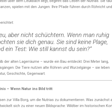
el über dem Leukbach liegt, beginnt das Leben der Nutrias. Sie ta
lanzen, spielen mit den Jungen. Ihre Pfade führen durch Röhricht un
erichtet:
heu, aber nicht schüchtern. Wenn man ruhig
achten sie dich genau. Sie sind keine Plage,
nd ein Test: Wie still kannst du sein?“
lb der alten Lagerräume – wurde ein Bau entdeckt. Drei Meter lang,
sgängen. Die Tiere nutzen alte Röhren und Wurzelgänge – sie leben
tur, Geschichte, Gegenwart.
nis – Wenn Natur ins Bild tritt
en zur Villa Borg, um die Nutrias zu dokumentieren. Was zunächst a
ckelt sich zu einer neuen Bildsprache: Wildtier im historischen Kon