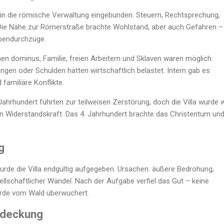
in die römische Verwaltung eingebunden: Steuern, Rechtsprechung,
ie Nähe zur Römerstraße brachte Wohlstand, aber auch Gefahren –
ppendurchzüge.
n dominus, Familie, freien Arbeitern und Sklaven waren möglich.
gen oder Schulden hätten wirtschaftlich belastet. Intern gab es
 familiäre Konflikte.
Jahrhundert führten zur teilweisen Zerstörung, doch die Villa wurde 
n Widerstandskraft. Das 4. Jahrhundert brachte das Christentum un
g
urde die Villa endgültig aufgegeben. Ursachen: äußere Bedrohung,
sellschaftlicher Wandel. Nach der Aufgabe verfiel das Gut – keine
urde vom Wald überwuchert.
tdeckung