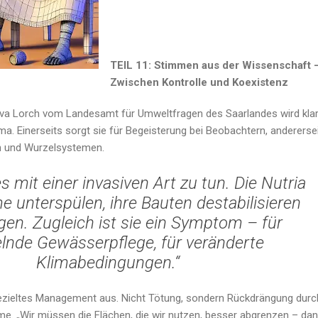
TEIL 11: Stimmen aus der Wissenschaft 
Zwischen Kontrolle und Koexistenz
Eva Lorch vom Landesamt für Umweltfragen des Saarlandes wird klar
ema. Einerseits sorgt sie für Begeisterung bei Beobachtern, andererse
n und Wurzelsystemen.
s mit einer invasiven Art zu tun. Die Nutria
unterspülen, ihre Bauten destabilisieren
en. Zugleich ist sie ein Symptom – für
nde Gewässerpflege, für veränderte
Klimabedingungen.“
 gezieltes Management aus. Nicht Tötung, sondern Rückdrängung durc
. „Wir müssen die Flächen, die wir nutzen, besser abgrenzen – da