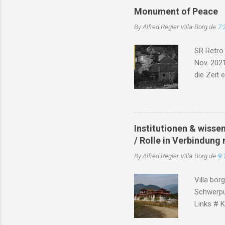
e
Monument of Peace
n
By Alfred Regler
Villa-Borg.de
7:
t
a
SR Retro
r
Nov. 2021
e
die Zeit 
Trümmer, 
das Dorf 
Will'. Di
Bach, er 
Institutionen & wisse
Soldaten 
/ Rolle in Verbindung 
dieser Ze
By Alfred Regler
Villa-Borg.de
9:
dicht, ve
Hoffnung,
Villa bor
erneut be
Schwerpu
Links # K
unterhält