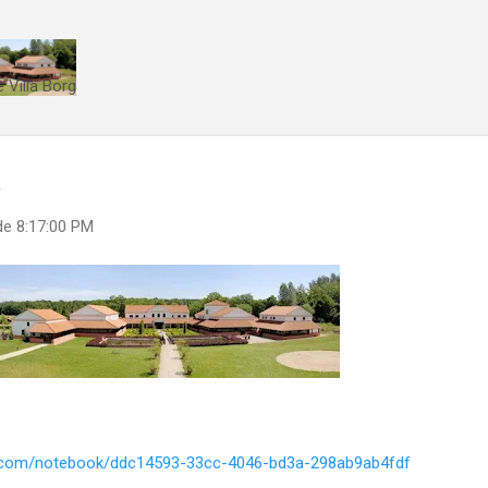
Direkt zum Hauptbereich
 Villa Borg
t
de
8:17:00 PM
e.com/notebook/ddc14593-33cc-4046-bd3a-298ab9ab4fdf