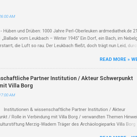
26:00 AM
 - Hüben und Drüben: 1000 Jahre Perl-Oberleuken ardmediathek.de 21
 „Ballade vom Leukbach – Winter 1945“ Ein Dorf, ein Bach, im Nebelg
erstarrt, die Luft so rau. Der Leukbach fließt, doch trägt nun Leid, dur
Tod und Einsamkeit. Im Schatten des Orscholzriegels' Macht, hat Kr
READ MORE » W
zur Ruh gebracht. Oberleuken, einst so still, liegt nun in Schutt, erfül
e Häuser brennen, Felder leer, der Himmel weint, die Herzen schwer. De
fließt durch Asche, Stein, nimmt mit das Leid, lässt niemand allein.
nschaftliche Partner Institution / Akteur Schwerpunkt
kamen, zogen fort, zurück blieb nur ein öder Ort. Der Leukbach, Zeu
mit Villa Borg
it, erzählt von Schmerz und Bitterkeit. Doch selbst im Dunkel, tief un
17:00 AM
rliert der Bach sein Leuchten nicht. Er flüstert leise, Tag für Tag, von
 die im Herzen lag. Und wenn der Frühling wiederkehrt, das Leben si
g Institutionen & wissenschaftliche Partner Institution / Akteur
währt, dann blüht am Ufer, sacht und sacht, ein neues Lied – des Leb
nkt / Rolle in Verbindung mit Villa Borg / verwandten Themen Hinwei
ulturstiftung Merzig-Wadern Träger des Archäologieparks Villa Borg
 die Villa Borg als Freilichtmuseum , koordiniert Ausgrabung,