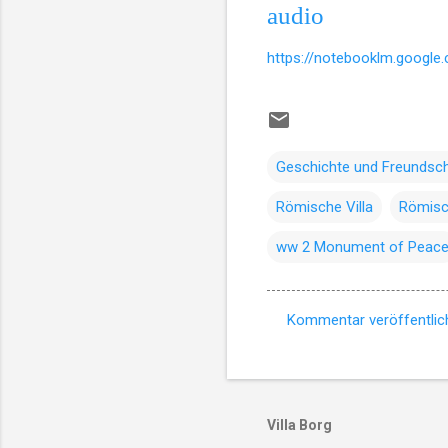
audio
https://notebooklm.googl
Geschichte und Freundsc
Römische Villa
Römisch
ww 2 Monument of Peac
Kommentar veröffentlic
K
o
m
m
Villa Borg