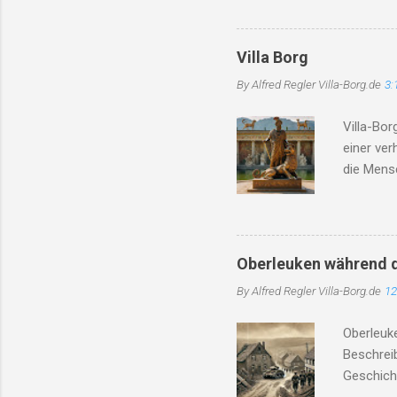
Rekonstru
Konserva
Kooperati
Villa Borg
borg.de )
By Alfred Regler
Villa-Borg.de
3:
Experime
Kooperati
Villa-Bor
genannt. 
einer ve
Archäolog
die Mensc
Website m
insbeson
Die Hitz
Region ge
besorgnis
Oberleuken während d
Straßenma
By Alfred Regler
Villa-Borg.de
12
Die Bedin
Angesicht
Oberleuke
Gewerksc
Beschrei
gedroht, u
Geschich