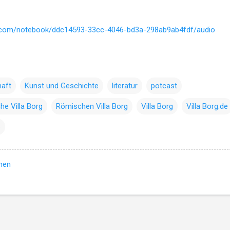
e.com/notebook/ddc14593-33cc-4046-bd3a-298ab9ab4fdf/audio
haft
Kunst und Geschichte
literatur
potcast
e Villa Borg
Römischen Villa Borg
Villa Borg
Villa Borg.de
e
hen