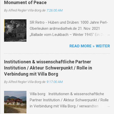
e
Monument of Peace
n
By Alfred Regler
Villa-Borg.de
7:26:00 AM
t
SR Retro - Hüben und Drüben: 1000 Jahre Perl-
a
Oberleuken ardmediathek.de 21. Nov. 2021
r
„Ballade vom Leukbach – Winter 1945“ Ein Dorf,
e
ein Bach, im Nebelgrau, die Zeit erstarrt, die
READ MORE » WEITER
Luft so rau. Der Leukbach fließt, doch trägt nun
Leid, durch Trümmer, Tod und Einsamkeit. Im
Schatten des Orscholzriegels' Macht, hat Krieg
Institutionen & wissenschaftliche Partner
das Dorf zur Ruh gebracht. Oberleuken, einst so
Institution / Akteur Schwerpunkt / Rolle in
still, liegt nun in Schutt, erfüllt vom Will'. Die
Verbindung mit Villa Borg
Häuser brennen, Felder leer, der Himmel weint,
By Alfred Regler
Villa-Borg.de
9:17:00 AM
die Herzen schwer. Der Bach, er fließt durch
Asche, Stein, nimmt mit das Leid, lässt niemand
Villa borg Institutionen & wissenschaftliche
allein. Soldaten kamen, zogen fort, zurück blieb
Partner Institution / Akteur Schwerpunkt / Rolle
nur ein öder Ort. Der Leukbach, Zeuge dieser
in Verbindung mit Villa Borg / verwandten
Zeit, erzählt von Schmerz und Bitterkeit. Doch
Themen Hinweise / Links # Kulturstiftung
selbst im Dunkel, tief und dicht, verliert der Bach