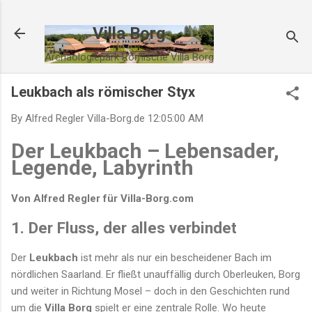
Direkt zum Hauptbereich
Villa Borg
Archäologiepark Römische Villa Borg
Leukbach als römischer Styx
By Alfred Regler
Villa-Borg.de
12:05:00 AM
Der Leukbach – Lebensader,
Legende, Labyrinth
Von Alfred Regler für Villa-Borg.com
1. Der Fluss, der alles verbindet
Der
Leukbach
ist mehr als nur ein bescheidener Bach im
nördlichen Saarland. Er fließt unauffällig durch Oberleuken, Borg
und weiter in Richtung Mosel – doch in den Geschichten rund
um die
Villa Borg
spielt er eine zentrale Rolle. Wo heute