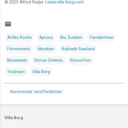
© 2025 Alfred Regler |
www.villa-borg.com
Antike Küche
Apicius
Bio Zutaten
Familienfeier
Firmenevent
klimabier
Kulinarik Saarland
Moselwein
Römer Erlebnis
Römerfest
Triclinium
Villa Borg
Kommentar veröffentlichen
K
o
m
Villa Borg
m