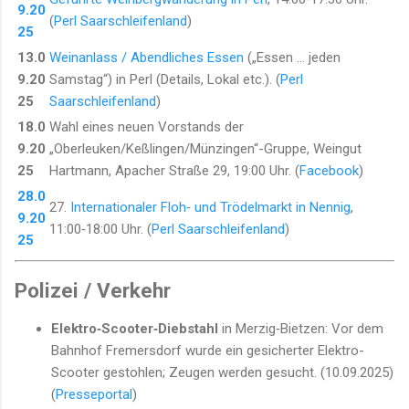
9.20
(
Perl Saarschleifenland
)
25
13.0
Weinanlass / Abendliches Essen
(„Essen … jeden
9.20
Samstag“) in Perl (Details, Lokal etc.). (
Perl
25
Saarschleifenland
)
18.0
Wahl eines neuen Vorstands der
9.20
„Oberleuken/Keßlingen/Münzingen“-Gruppe, Weingut
25
Hartmann, Apacher Straße 29, 19:00 Uhr. (
Facebook
)
28.0
27.
Internationaler Floh‑ und Trödelmarkt in Nennig
,
9.20
11:00‑18:00 Uhr. (
Perl Saarschleifenland
)
25
Polizei / Verkehr
Elektro‑Scooter‑Diebstahl
in Merzig‑Bietzen: Vor dem
Bahnhof Fremersdorf wurde ein gesicherter Elektro-
Scooter gestohlen; Zeugen werden gesucht. (10.09.2025)
(
Presseportal
)