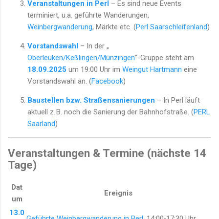
Veranstaltungen in Perl
– Es sind neue Events
terminiert, u.a. geführte Wanderungen,
Weinbergwanderung
, Märkte etc. (
Perl Saarschleifenland
)
Vorstandswahl
– In der „
Oberleuken/Keßlingen/Münzingen
“-Gruppe steht am
18.09.2025
um 19:00 Uhr im
Weingut Hartmann
eine
Vorstandswahl an. (
Facebook
)
Baustellen bzw. Straßensanierungen
– In Perl läuft
aktuell z. B. noch die Sanierung der Bahnhofstraße. (
PERL
Saarland
)
Veranstaltungen & Termine (nächste 14
Tage)
Dat
Ereignis
um
13.0
Geführte Weinbergwanderung in Perl
, 14:00‑17:30 Uhr.