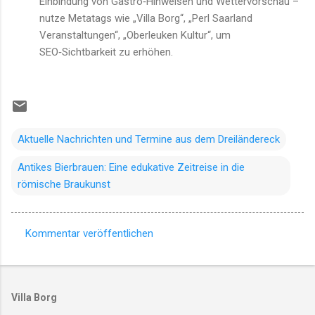
Einbindung von Gastro‑Hinweisen und Wettervorschau –
nutze Metatags wie „Villa Borg“, „Perl Saarland
Veranstaltungen“, „Oberleuken Kultur“, um
SEO‑Sichtbarkeit zu erhöhen.
Aktuelle Nachrichten und Termine aus dem Dreiländereck
Antikes Bierbrauen: Eine edukative Zeitreise in die
römische Braukunst
Kommentar veröffentlichen
K
o
m
Villa Borg
m