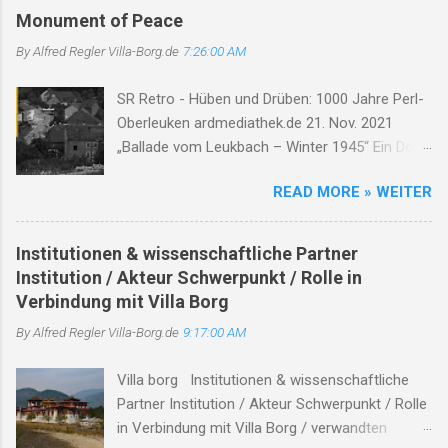
e
Monument of Peace
n
By Alfred Regler
Villa-Borg.de
7:26:00 AM
t
SR Retro - Hüben und Drüben: 1000 Jahre Perl-
a
Oberleuken ardmediathek.de 21. Nov. 2021
r
„Ballade vom Leukbach – Winter 1945“ Ein Dorf,
e
ein Bach, im Nebelgrau, die Zeit erstarrt, die
READ MORE » WEITER
Luft so rau. Der Leukbach fließt, doch trägt nun
Leid, durch Trümmer, Tod und Einsamkeit. Im
Schatten des Orscholzriegels' Macht, hat Krieg
Institutionen & wissenschaftliche Partner
das Dorf zur Ruh gebracht. Oberleuken, einst so
Institution / Akteur Schwerpunkt / Rolle in
still, liegt nun in Schutt, erfüllt vom Will'. Die
Verbindung mit Villa Borg
Häuser brennen, Felder leer, der Himmel weint,
By Alfred Regler
Villa-Borg.de
9:17:00 AM
die Herzen schwer. Der Bach, er fließt durch
Asche, Stein, nimmt mit das Leid, lässt niemand
Villa borg Institutionen & wissenschaftliche
allein. Soldaten kamen, zogen fort, zurück blieb
Partner Institution / Akteur Schwerpunkt / Rolle
nur ein öder Ort. Der Leukbach, Zeuge dieser
in Verbindung mit Villa Borg / verwandten
Zeit, erzählt von Schmerz und Bitterkeit. Doch