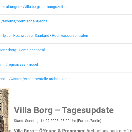
ranstaltungen
·
/villa-borg/oeffnungszeiten
·
/taverne/roemische-kueche
rlp.de
·
Hochwasser Saarland
·
Hochwasserzentralen
/orte/borg
·
Gemeindeportal
rn
·
/region/saar-mosel
hnik
·
/wissen/experimentelle-archaeologie
Villa Borg – Tagesupdate
Stand: Sonntag, 14.09.2025, 08:00 Uhr (Europe/Berlin)
Villa Borg – Öffnung & Programm:
Archäologiepark geöffn