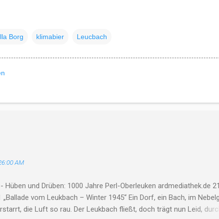
lla Borg
klimabier
Leucbach
en
26:00 AM
 - Hüben und Drüben: 1000 Jahre Perl-Oberleuken ardmediathek.de 21
 „Ballade vom Leukbach – Winter 1945“ Ein Dorf, ein Bach, im Nebelg
erstarrt, die Luft so rau. Der Leukbach fließt, doch trägt nun Leid, dur