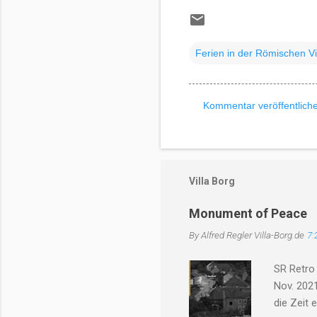
Ferien in der Römischen Vi
Kommentar veröffentlich
K
o
m
m
Villa Borg
e
Monument of Peace
n
By Alfred Regler
Villa-Borg.de
7:
t
a
SR Retro
r
Nov. 2021
e
die Zeit 