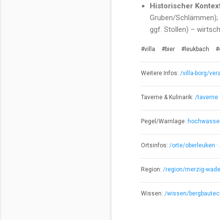
Historischer Kontext
Gruben/Schlämmen); R
ggf. Stollen) – wirtsc
#villa
#bier
#leukbach
#
Weitere Infos:
/villa-borg/ve
Taverne & Kulinarik:
/taverne
Pegel/Warnlage:
hochwasser-
Ortsinfos:
/orte/oberleuken
·
Region:
/region/merzig-wade
Wissen:
/wissen/bergbautec