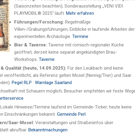
(Saisonzeiten beachten); Sonderausstellung „VENI VIDI
PLAYMOBIL® 2025“ läuft.
Mehr erfahren
Führungen/Forschung:
Regelmäßige
Villen-/Grabungsführungen; Einblicke in laufende Arbeiten der
experimentellen Archäologie.
Termine
Bier & Taverne:
Taverne mit römisch-regionaler Küche
geöffnet; derzeit keine separat angekündigten Brau-
Workshops.
Taverne
 Qualität (heute, 14.09.2025):
Für den Leukbach sind keine
el veröffentlicht; als Referenz gelten Mosel (Nennig/Trier) und Saar
oden).
Pegel RLP
·
Warnlage Saarland
selhaft mit Schauern möglich; Besucher empfehlen wir feste Weg
etterservice
Lokale Hinweise/Termine laufend im Gemeinde-Ticker; heute keine
en Einschränkungen bekannt.
Gemeinde Perl
ern/Saar-Mosel:
Veranstaltungen und Straßeninfos über
blatt abrufbar.
Bekanntmachungen