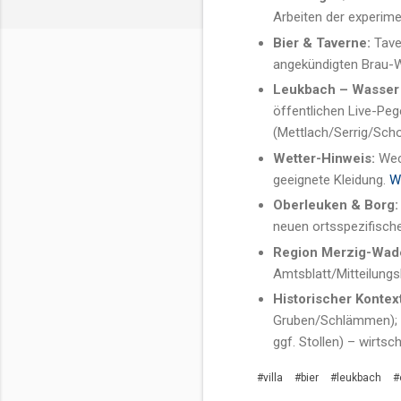
Arbeiten der experime
Bier & Taverne:
Taver
angekündigten Brau-
Leukbach – Wasser &
öffentlichen Live-Peg
(Mettlach/Serrig/Sch
Wetter-Hinweis:
Wech
geeignete Kleidung.
W
Oberleuken & Borg:
neuen ortsspezifisch
Region Merzig-Wad
Amtsblatt/Mitteilungs
Historischer Kontext
Gruben/Schlämmen); R
ggf. Stollen) – wirtsc
#villa
#bier
#leukbach
#