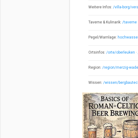
Weitere Infos:
/villa-borg/ve
Taverne & Kulinarik:
/taverne
Pegel/Warnlage:
hochwasser-
Ortsinfos:
/orte/oberleuken
·
Region:
/region/merzig-wade
Wissen:
/wissen/bergbautec