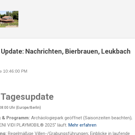
Direkt zum Hauptbereich
Villa Borg
s Update: Nachrichten, Bierbrauen, Leukbach
e
10:46:00 PM
– Tagesupdate
08:00 Uhr (Europe/Berlin)
ng & Programm:
Archäologiepark geöffnet (Saisonzeiten beachten);
ENI VIDI PLAYMOBIL® 2025“ läuft.
Mehr erfahren
ng:
Regelmäßige Villen-/Grabungsführungen; Einblicke in laufende