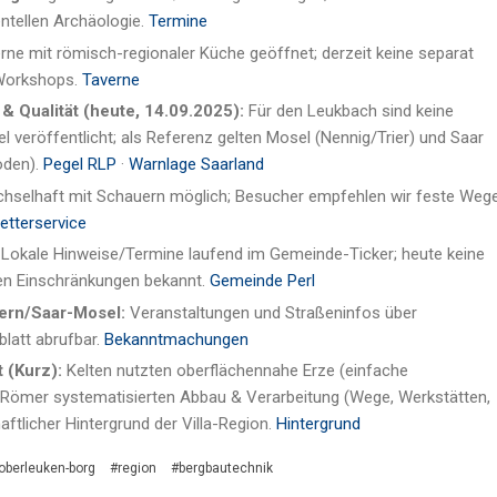
ntellen Archäologie.
Termine
ne mit römisch-regionaler Küche geöffnet; derzeit keine separat
Workshops.
Taverne
 Qualität (heute, 14.09.2025):
Für den Leukbach sind keine
el veröffentlicht; als Referenz gelten Mosel (Nennig/Trier) und Saar
oden).
Pegel RLP
·
Warnlage Saarland
selhaft mit Schauern möglich; Besucher empfehlen wir feste Weg
etterservice
Lokale Hinweise/Termine laufend im Gemeinde-Ticker; heute keine
en Einschränkungen bekannt.
Gemeinde Perl
ern/Saar-Mosel:
Veranstaltungen und Straßeninfos über
blatt abrufbar.
Bekanntmachungen
 (Kurz):
Kelten nutzten oberflächennahe Erze (einfache
ömer systematisierten Abbau & Verarbeitung (Wege, Werkstätten,
haftlicher Hintergrund der Villa-Region.
Hintergrund
oberleuken-borg
#region
#bergbautechnik