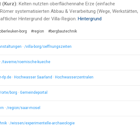
 (Kurz):
Kelten nutzten oberflächennahe Erze (einfache
ömer systematisierten Abbau & Verarbeitung (Wege, Werkstätten,
haftlicher Hintergrund der Villa-Region.
Hintergrund
oberleuken-borg
#region
#bergbautechnik
ranstaltungen
·
/villa-borg/oeffnungszeiten
·
/taverne/roemische-kueche
rlp.de
·
Hochwasser Saarland
·
Hochwasserzentralen
/orte/borg
·
Gemeindeportal
rn
·
/region/saar-mosel
hnik
·
/wissen/experimentelle-archaeologie