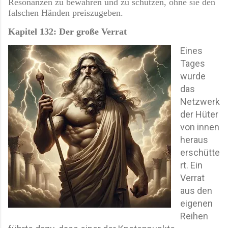
Resonanzen zu bewahren und zu schützen, ohne sie den
falschen Händen preiszugeben.
Kapitel 132: Der große Verrat
Eines
Tages
wurde
das
Netzwerk
der Hüter
von innen
heraus
erschütte
rt. Ein
Verrat
aus den
eigenen
Reihen