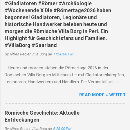
#Gladiatoren #Römer #Archäologie
#Wochenende X Die #Römertage2026 haben
begonnen! Gladiatoren, Legionäre und
historische Handwerker beleben heute und
morgen die Römische Villa Borg in Perl. Ein
Highlight für Geschichtsfans und Familien.
#VillaBorg #Saarland
By Alfred Regler
Villa-Borg.de
11:36:00 PM
. Heute und morgen stehen die Römertage 2026 in der
Römischen Villa Borg im Mittelpunkt – mit Gladiatorenkämpfen,
Legionären, Handwerkern und Händlern. Die Veranstaltung läuft
jeweils von 10 bis 18 Uhr , Gladiatorenkämpfe finden um 12, 14
READ MORE » WEITER
und 17 Uhr statt. Gleichzeitig weist die Villa auf den saisonalen
Betrieb und den Saarschleifenbus/Rad-Bus hin. Römertage
2026 in der Römischen Villa Borg: Die Antike lebt am ersten
Römische Geschichte: Aktuelle
Augustwochenende auf 01. August 2026 | Perl-Borg | Saarland
Entdeckungen
Wenn sich Gladiatoren gegenüberstehen, Legionäre ihre
By Alfred Regler
Villa-Borg.de
5:25:00 PM