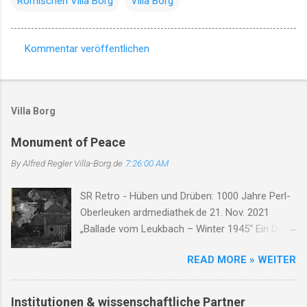
Römischen Villa Borg
Villa Borg
Kommentar veröffentlichen
K
o
m
Villa Borg
m
e
Monument of Peace
n
By Alfred Regler
Villa-Borg.de
7:26:00 AM
t
SR Retro - Hüben und Drüben: 1000 Jahre Perl-
a
Oberleuken ardmediathek.de 21. Nov. 2021
r
„Ballade vom Leukbach – Winter 1945“ Ein Dorf,
e
ein Bach, im Nebelgrau, die Zeit erstarrt, die
READ MORE » WEITER
Luft so rau. Der Leukbach fließt, doch trägt nun
Leid, durch Trümmer, Tod und Einsamkeit. Im
Schatten des Orscholzriegels' Macht, hat Krieg
Institutionen & wissenschaftliche Partner