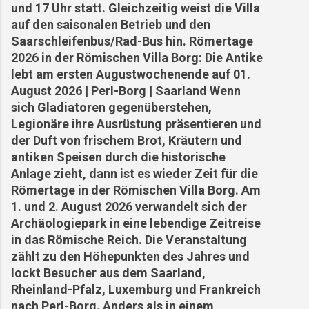
Orscholzriegel integriert. 1944/45 wurde das
und 17 Uhr statt. Gleichzeitig weist die Villa
Dorf fast vollständig zerstört... Ortsgeschichte
auf den saisonalen Betrieb und den
in Gesichtern Holzen Franz: Gastwirt und
Saarschleifenbus/Rad-Bus hin. Römertage
Original, der sich weigerte, das Dorf zu
2026 in der Römischen Villa Borg: Die Antike
verlassen. Schmetten Karl: Schmiedemeister in
lebt am ersten Augustwochenende auf 01.
vierter Generation – seine Werkstatt war Herz
August 2026 | Perl-Borg | Saarland Wenn
und Ohr des Dorfes. Wiederaufbau und Zukunft
sich Gladiatoren gegenüberstehen,
Nach Kriegsende began...
Legionäre ihre Ausrüstung präsentieren und
der Duft von frischem Brot, Kräutern und
antiken Speisen durch die historische
Anlage zieht, dann ist es wieder Zeit für die
Römertage in der Römischen Villa Borg. Am
1. und 2. August 2026 verwandelt sich der
Archäologiepark in eine lebendige Zeitreise
in das Römische Reich. Die Veranstaltung
zählt zu den Höhepunkten des Jahres und
lockt Besucher aus dem Saarland,
Rheinland-Pfalz, Luxemburg und Frankreich
nach Perl-Borg. Anders als in einem