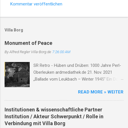
Kommentar veröffentlichen
K
o
m
Villa Borg
m
e
Monument of Peace
n
By Alfred Regler
Villa-Borg.de
7:26:00 AM
t
SR Retro - Hüben und Drüben: 1000 Jahre Perl-
a
Oberleuken ardmediathek.de 21. Nov. 2021
r
„Ballade vom Leukbach – Winter 1945“ Ein Dorf,
e
ein Bach, im Nebelgrau, die Zeit erstarrt, die
READ MORE » WEITER
Luft so rau. Der Leukbach fließt, doch trägt nun
Leid, durch Trümmer, Tod und Einsamkeit. Im
Schatten des Orscholzriegels' Macht, hat Krieg
Institutionen & wissenschaftliche Partner
das Dorf zur Ruh gebracht. Oberleuken, einst so
Institution / Akteur Schwerpunkt / Rolle in
still, liegt nun in Schutt, erfüllt vom Will'. Die
Verbindung mit Villa Borg
Häuser brennen, Felder leer, der Himmel weint,