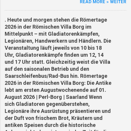
READ MORE » WEITER
Marschlager in Mitteldeutschland : Archäologen
Original, der sich weigerte, das Dorf zu
ist ein historischer Durchbruch gelungen.
verlassen. Schmetten Karl: Schmiedemeister in
Erstmals wurden in Sachsen-Anhalt handfeste
vierter Generation – seine Werkstatt war Herz
. Heute und morgen stehen die Römertage
Beweise für die aus Schriftquellen bekannten
und Ohr des Dorfes. Wiederaufbau und Zukunft
2026 in der Römischen Villa Borg im
römischen Vorstöße bis an die Elbe entdeckt.
Nach Kriegsende began...
Mittelpunkt – mit Gladiatorenkämpfen,
Die hochstandardisierten, temporären
Legionären, Handwerkern und Händlern. Die
Marschlager konnten durch modernste
Veranstaltung läuft jeweils von 10 bis 18
Prospektionsmethoden nachgewiesen werden.
Uhr, Gladiatorenkämpfe finden um 12, 14
Antike Austernzucht : In England haben
und 17 Uhr statt. Gleichzeitig weist die Villa
Forscher Überreste einer rund 2.000 Jahre alten
auf den saisonalen Betrieb und den
römischen Austernzucht freigelegt. Dies zeigt
Saarschleifenbus/Rad-Bus hin. Römertage
einmal mehr, wie hochentwickelt die römische
2026 in der Römischen Villa Borg: Die Antike
Kulinarik und die Logistikketten zur Versorgung
lebt am ersten Augustwochenende auf 01.
der Provinzen waren. KI-Rekonstruktionen in
August 2026 | Perl-Borg | Saarland Wenn
Pompeji : Mithilfe künstlicher Intelligenz und
sich Gladiatoren gegenüberstehen,
neuer anthropologischer Analysen gelingt es
Legionäre ihre Ausrüstung präsentieren und
Wissenschaftlern, die letzten Momente der
der Duft von frischem Brot, Kräutern und
Opfer des Vesuvausbruchs noch präziser zu
antiken Speisen durch die historische
rekonstruieren und neue Details über ...